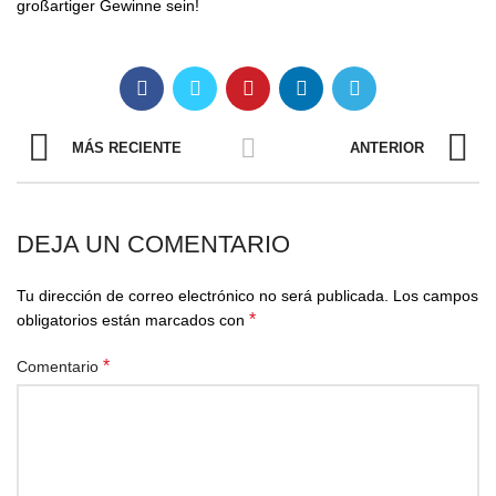
großartiger Gewinne sein!
MÁS RECIENTE
ANTERIOR
DEJA UN COMENTARIO
Tu dirección de correo electrónico no será publicada.
Los campos
*
obligatorios están marcados con
*
Comentario