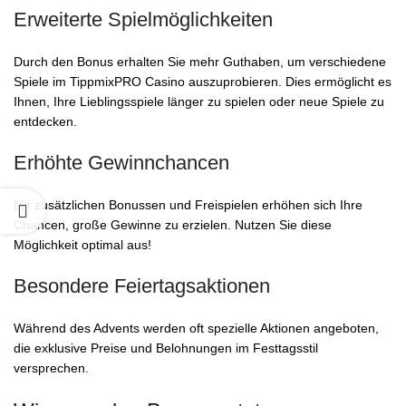
Erweiterte Spielmöglichkeiten
Durch den Bonus erhalten Sie mehr Guthaben, um verschiedene
Spiele im TippmixPRO Casino auszuprobieren. Dies ermöglicht es
Ihnen, Ihre Lieblingsspiele länger zu spielen oder neue Spiele zu
entdecken.
Erhöhte Gewinnchancen
Mit zusätzlichen Bonussen und Freispielen erhöhen sich Ihre
Chancen, große Gewinne zu erzielen. Nutzen Sie diese
Möglichkeit optimal aus!
Besondere Feiertagsaktionen
Während des Advents werden oft spezielle Aktionen angeboten,
die exklusive Preise und Belohnungen im Festtagsstil
versprechen.