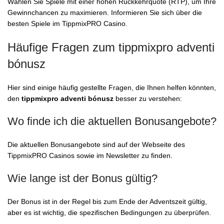
Wählen Sie Spiele mit einer hohen Rückkehrquote (RTP), um Ihre
Gewinnchancen zu maximieren. Informieren Sie sich über die
besten Spiele im TippmixPRO Casino.
Häufige Fragen zum tippmixpro adventi
bónusz
Hier sind einige häufig gestellte Fragen, die Ihnen helfen könnten,
den
tippmixpro adventi bónusz
besser zu verstehen:
Wo finde ich die aktuellen Bonusangebote?
Die aktuellen Bonusangebote sind auf der Webseite des
TippmixPRO Casinos sowie im Newsletter zu finden.
Wie lange ist der Bonus gültig?
Der Bonus ist in der Regel bis zum Ende der Adventszeit gültig,
aber es ist wichtig, die spezifischen Bedingungen zu überprüfen.