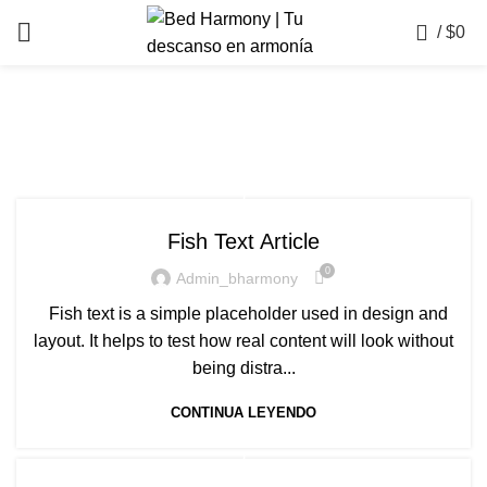
0
/
$
0
1
1
Fish Text Article
0
Admin_bharmony
Fish text is a simple placeholder used in design and
layout. It helps to test how real content will look without
being distra...
CONTINUA LEYENDO
1