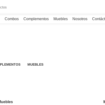
Combos
Complementos
Muebles
Nosotros
Contác
PLEMENTOS
MUEBLES
oductos
12 Productos
uebles