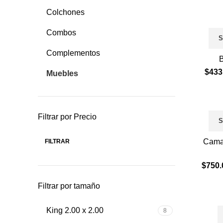
Colchones
Combos
S
Complementos
$
433
Muebles
Filtrar por Precio
S
Cama
FILTRAR
Precio
Precio
mínimo
máximo
$
750.
Filtrar por tamaño
King 2.00 x 2.00
8