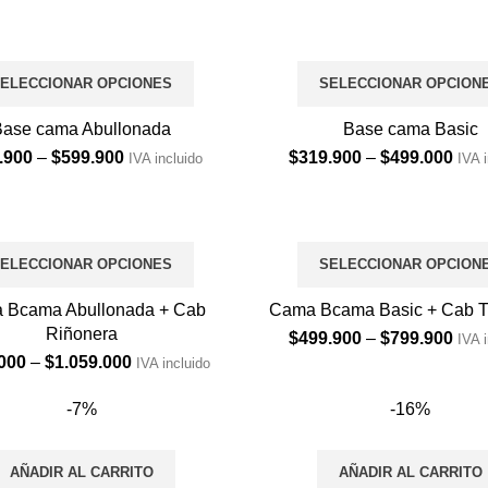
ELECCIONAR OPCIONES
SELECCIONAR OPCION
Base cama Abullonada
Base cama Basic
Price
Pric
.900
–
$
599.900
$
319.900
–
$
499.000
IVA incluido
IVA 
range:
rang
$433.900
$31
through
thro
$599.900
$49
ELECCIONAR OPCIONES
SELECCIONAR OPCION
 Bcama Abullonada + Cab
Cama Bcama Basic + Cab T
Riñonera
Pric
$
499.900
–
$
799.900
IVA 
rang
Price
000
–
$
1.059.000
IVA incluido
$49
range:
thro
$750.000
-7%
-16%
$79
through
$1.059.000
AÑADIR AL CARRITO
AÑADIR AL CARRITO