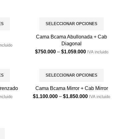
ES
SELECCIONAR OPCIONES
Cama Bcama Abullonada + Cab
Diagonal
e
incluido
e:
Price
$
750.000
–
$
1.059.000
IVA incluido
9.900
range:
ugh
$750.000
9.000
through
ES
SELECCIONAR OPCIONES
$1.059.000
renzado
Cama Bcama Mirror + Cab Mirror
e
Price
$
1.100.000
–
$
1.850.000
incluido
IVA incluido
e:
range:
9.900
$1.100.000
ugh
through
9.900
$1.850.000