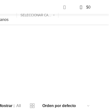
0
$
0
SELECCIONAR CATEGORÍA
tanos
Tel: 313 2883012
Mostrar
All