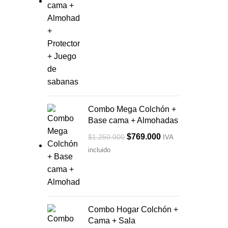
$1.999.000.
$1.199.000.
Combo Mega Colchón +
Base cama + Almohadas
Original
Current
$
769.000
$
1.250.000
IVA
price
price
incluido
was:
is:
$1.250.000.
$769.000.
Combo Hogar Colchón +
Cama + Sala