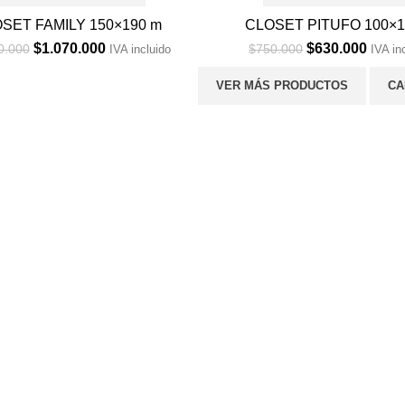
SET FAMILY 150×190 m
CLOSET PITUFO 100×1
Original
Current
Original
Curre
$
1.070.000
$
630.000
0.000
$
750.000
IVA incluido
IVA in
price
price
price
price
was:
is:
was:
is:
VER MÁS PRODUCTOS
CA
$1.150.000.
$1.070.000.
$750.000.
$630.