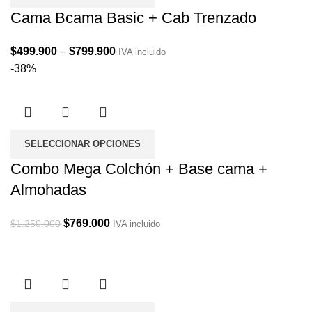
Cama Bcama Basic + Cab Trenzado
Price
$
499.900
–
$
799.900
IVA incluido
range:
-38%
$499.900
through
$799.900
SELECCIONAR OPCIONES
Combo Mega Colchón + Base cama +
Almohadas
Original
Current
$
769.000
$
1.250.000
IVA incluido
price
price
was:
is:
$1.250.000.
$769.000.