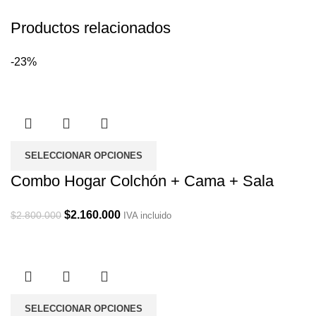
Productos relacionados
-23%
SELECCIONAR OPCIONES
Combo Hogar Colchón + Cama + Sala
Original
Current
$
2.160.000
$
2.800.000
IVA incluido
price
price
was:
is:
$2.800.000.
$2.160.000.
SELECCIONAR OPCIONES