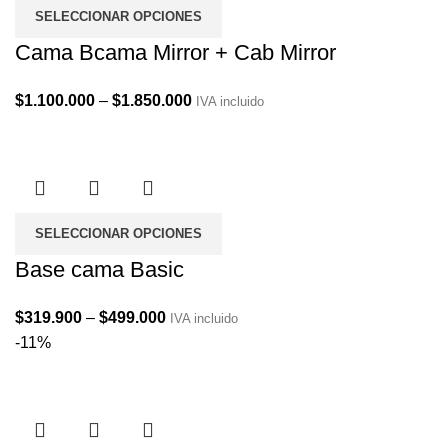
SELECCIONAR OPCIONES
Cama Bcama Mirror + Cab Mirror
Price
$
1.100.000
–
$
1.850.000
IVA incluido
range:
$1.100.000
through
$1.850.000
SELECCIONAR OPCIONES
Base cama Basic
Price
$
319.900
–
$
499.000
IVA incluido
range:
-11%
$319.900
through
$499.000