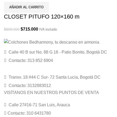
AÑADIR AL CARRITO
CLOSET PITUFO 120×160 m
Original
Current
$
715.000
$
800.000
IVA incluido
price
price
was:
is:
$800.000.
$715.000.
Calle 40 B sur No. 88 G 16 - Patio Bonito, Bogotá DC
Contacto: 313 852 6904
Transv. 18 #44 C Sur- 72 Santa Lucia, Bogotá DC
Contacto: 3132883012
VISÍTANOS EN NUESTROS PUNTOS DE VENTA
Calle 27#16-71 San Luis, Arauca
Contacto: 310 6431780