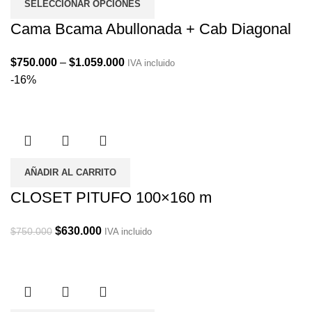
SELECCIONAR OPCIONES
Cama Bcama Abullonada + Cab Diagonal
Price
$
750.000
–
$
1.059.000
IVA incluido
range:
-16%
$750.000
through
$1.059.000
AÑADIR AL CARRITO
CLOSET PITUFO 100×160 m
Original
Current
$
630.000
$
750.000
IVA incluido
price
price
was:
is:
$750.000.
$630.000.