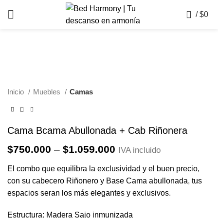
0
/
$
0
Click to enlarge
Inicio
Muebles
Camas
Cama Bcama Abullonada + Cab Riñonera
Price
$
750.000
–
$
1.059.000
IVA incluido
range:
El combo que equilibra la exclusividad y el buen precio,
$750.000
con su cabecero Riñonero y Base Cama abullonada, tus
through
espacios seran los más elegantes y exclusivos.
$1.059.000
Estructura: Madera Sajo inmunizada