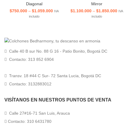
Diagonal
Mirror
Price
Price
$
750.000
–
$
1.059.000
$
1.100.000
–
$
1.850.000
IVA
IVA
range:
range:
incluido
incluido
$750.000
$1.100
through
throug
$1.059.000
$1.850
Calle 40 B sur No. 88 G 16 - Patio Bonito, Bogotá DC
Contacto: 313 852 6904
Transv. 18 #44 C Sur- 72 Santa Lucia, Bogotá DC
Contacto: 3132883012
VISÍTANOS EN NUESTROS PUNTOS DE VENTA
Calle 27#16-71 San Luis, Arauca
Contacto: 310 6431780