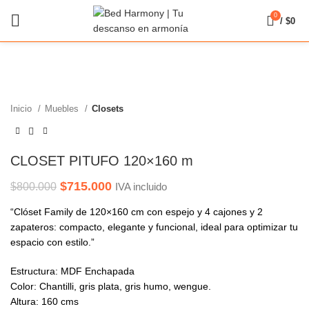
0
/
$
0
-11%
Click to enlarge
Inicio
Muebles
Closets
CLOSET PITUFO 120×160 m
Original
Current
$
715.000
$
800.000
IVA incluido
price
price
“Clóset Family de 120×160 cm con espejo y 4 cajones y 2
was:
is:
zapateros: compacto, elegante y funcional, ideal para optimizar tu
$800.000.
$715.000.
espacio con estilo.”
Estructura: MDF Enchapada
Color: Chantilli, gris plata, gris humo, wengue.
Altura: 160 cms