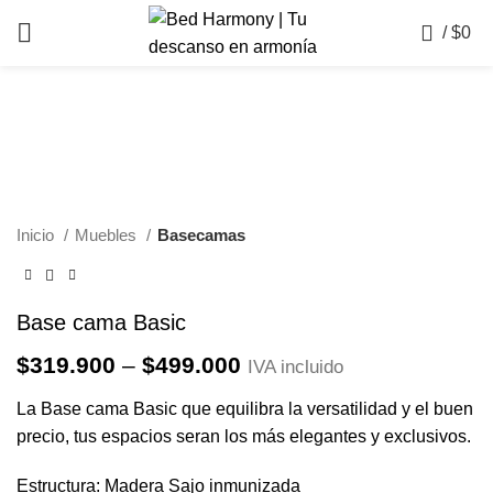
0
/
$
0
Click to enlarge
Inicio
Muebles
Basecamas
Base cama Basic
Price
$
319.900
–
$
499.000
IVA incluido
range:
La Base cama Basic que equilibra la versatilidad y el buen
$319.900
precio, tus espacios seran los más elegantes y exclusivos.
through
$499.000
Estructura: Madera Sajo inmunizada