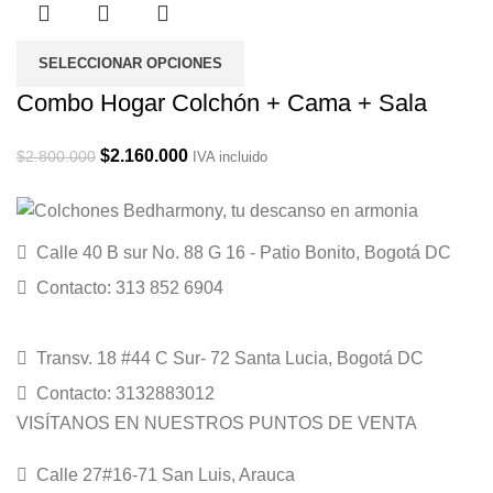
SELECCIONAR OPCIONES
Combo Hogar Colchón + Cama + Sala
Original
Current
$
2.160.000
$
2.800.000
IVA incluido
price
price
was:
is:
$2.800.000.
$2.160.000.
Calle 40 B sur No. 88 G 16 - Patio Bonito, Bogotá DC
Contacto: 313 852 6904
Transv. 18 #44 C Sur- 72 Santa Lucia, Bogotá DC
Contacto: 3132883012
VISÍTANOS EN NUESTROS PUNTOS DE VENTA
Calle 27#16-71 San Luis, Arauca