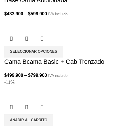
Base cama Abullonada
Price
$
433.900
–
$
599.900
IVA incluido
range:
$433.900
through
$599.900
SELECCIONAR OPCIONES
Cama Bcama Basic + Cab Trenzado
Price
$
499.900
–
$
799.900
IVA incluido
range:
-11%
$499.900
through
$799.900
AÑADIR AL CARRITO