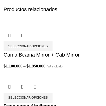
Productos relacionados
SELECCIONAR OPCIONES
Cama Bcama Mirror + Cab Mirror
Price
$
1.100.000
–
$
1.850.000
IVA incluido
range:
$1.100.000
through
$1.850.000
SELECCIONAR OPCIONES