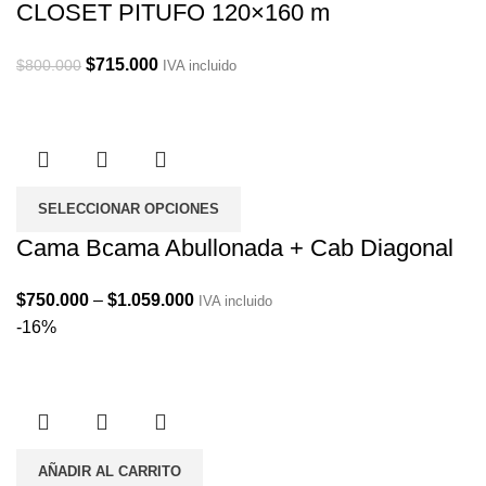
CLOSET PITUFO 120×160 m
Original
Current
$
715.000
$
800.000
IVA incluido
price
price
was:
is:
$800.000.
$715.000.
SELECCIONAR OPCIONES
Cama Bcama Abullonada + Cab Diagonal
Price
$
750.000
–
$
1.059.000
IVA incluido
range:
-16%
$750.000
through
$1.059.000
AÑADIR AL CARRITO