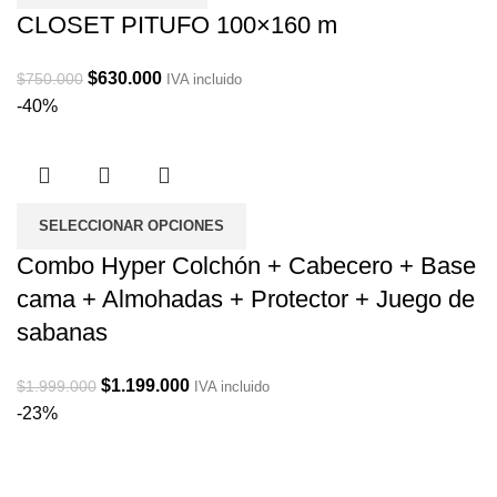
CLOSET PITUFO 100×160 m
Original
Current
$
630.000
$
750.000
IVA incluido
price
price
-40%
was:
is:
$750.000.
$630.000.
SELECCIONAR OPCIONES
Combo Hyper Colchón + Cabecero + Base
cama + Almohadas + Protector + Juego de
sabanas
Original
Current
$
1.199.000
$
1.999.000
IVA incluido
price
price
-23%
was:
is:
$1.999.000.
$1.199.000.