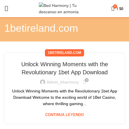
0
/
$
0
1betireland.com
1BETIRELAND.COM
Unlock Winning Moments with the
Revolutionary 1bet App Download
0
Admin_bharmony
Unlock Winning Moments with the Revolutionary 1bet App
Download Welcome to the exciting world of 1Bet Casino,
where thrilling gaming...
CONTINUA LEYENDO