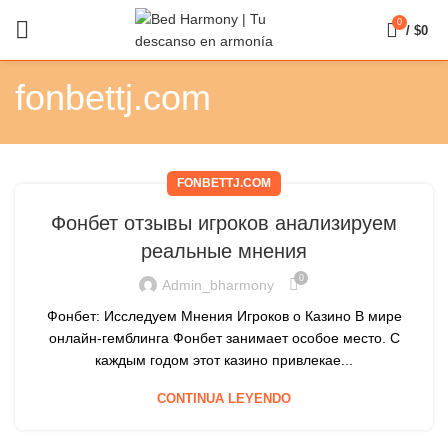
0
/
$
0
fonbettj.com
FONBETTJ.COM
Фонбет отзывы игроков анализируем
реальные мнения
0
Admin_bharmony
Фонбет: Исследуем Мнения Игроков о Казино В мире
онлайн-гемблинга Фонбет занимает особое место. С
каждым годом этот казино привлекае...
CONTINUA LEYENDO