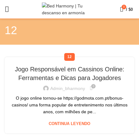
0
/
$
0
12
12
Jogo Responsável em Cassinos Online:
Ferramentas e Dicas para Jogadores
0
Admin_bharmony
O jogo online tornou-se https://godmota.com.pt/bonus-
casinos/ uma forma popular de entretenimento nos últimos
anos, com milhões de pe...
CONTINUA LEYENDO