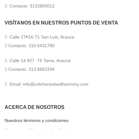
Contacto: 3132883012
VISÍTANOS EN NUESTROS PUNTOS DE VENTA
Calle 27#16-71 San Luis, Arauca
Contacto: 310 6431780
Calle 14 #27 -75 Tame, Arauca
Contacto: 313 6662294
Email: info@colchonesbedharmony.com
ACERCA DE NOSOTROS
Nuestros términos y condiciones
Nuestras políticas de privacidad