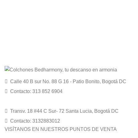
Calle 40 B sur No. 88 G 16 - Patio Bonito, Bogotá DC
Contacto: 313 852 6904
Transv. 18 #44 C Sur- 72 Santa Lucia, Bogotá DC
Contacto: 3132883012
VISÍTANOS EN NUESTROS PUNTOS DE VENTA