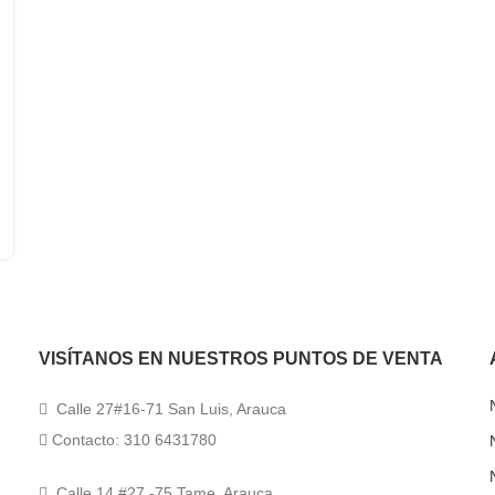
VISÍTANOS EN NUESTROS PUNTOS DE VENTA
Calle 27#16-71 San Luis, Arauca
Contacto: 310 6431780
Calle 14 #27 -75 Tame, Arauca