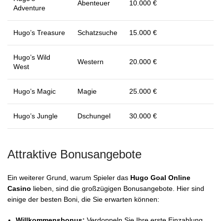
Abenteuer
10.000 €
Adventure
Hugo’s Treasure
Schatzsuche
15.000 €
Hugo’s Wild
Western
20.000 €
West
Hugo’s Magic
Magie
25.000 €
Hugo’s Jungle
Dschungel
30.000 €
Attraktive Bonusangebote
Ein weiterer Grund, warum Spieler das
Hugo Goal Online
Casino
lieben, sind die großzügigen Bonusangebote. Hier sind
einige der besten Boni, die Sie erwarten können:
Willkommensbonus:
Verdoppeln Sie Ihre erste Einzahlung