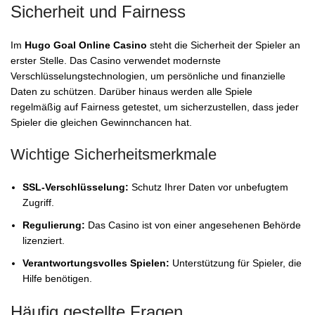
Sicherheit und Fairness
Im
Hugo Goal Online Casino
steht die Sicherheit der Spieler an
erster Stelle. Das Casino verwendet modernste
Verschlüsselungstechnologien, um persönliche und finanzielle
Daten zu schützen. Darüber hinaus werden alle Spiele
regelmäßig auf Fairness getestet, um sicherzustellen, dass jeder
Spieler die gleichen Gewinnchancen hat.
Wichtige Sicherheitsmerkmale
SSL-Verschlüsselung:
Schutz Ihrer Daten vor unbefugtem
Zugriff.
Regulierung:
Das Casino ist von einer angesehenen Behörde
lizenziert.
Verantwortungsvolles Spielen:
Unterstützung für Spieler, die
Hilfe benötigen.
Häufig gestellte Fragen