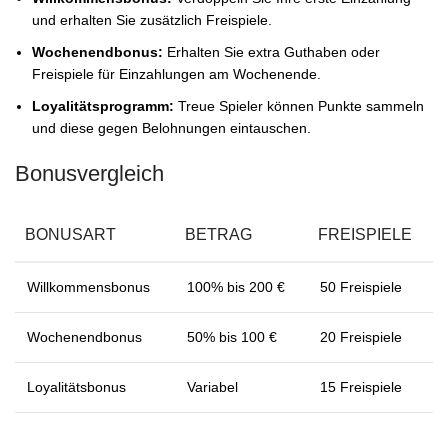
und erhalten Sie zusätzlich Freispiele.
Wochenendbonus:
Erhalten Sie extra Guthaben oder
Freispiele für Einzahlungen am Wochenende.
Loyalitätsprogramm:
Treue Spieler können Punkte sammeln
und diese gegen Belohnungen eintauschen.
Bonusvergleich
BONUSART
BETRAG
FREISPIELE
Willkommensbonus
100% bis 200 €
50 Freispiele
Wochenendbonus
50% bis 100 €
20 Freispiele
Loyalitätsbonus
Variabel
15 Freispiele