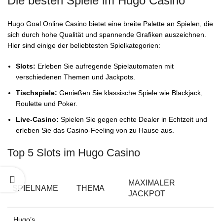
Die besten Spiele im Hugo Casino
Hugo Goal Online Casino bietet eine breite Palette an Spielen, die
sich durch hohe Qualität und spannende Grafiken auszeichnen.
Hier sind einige der beliebtesten Spielkategorien:
Slots:
Erleben Sie aufregende Spielautomaten mit
verschiedenen Themen und Jackpots.
Tischspiele:
Genießen Sie klassische Spiele wie Blackjack,
Roulette und Poker.
Live-Casino:
Spielen Sie gegen echte Dealer in Echtzeit und
erleben Sie das Casino-Feeling von zu Hause aus.
Top 5 Slots im Hugo Casino
MAXIMALER
SPIELNAME
THEMA
JACKPOT
Hugo’s