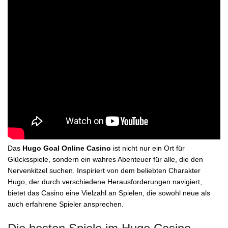
Das
Hugo Goal Online Casino
ist nicht nur ein Ort für
Glücksspiele, sondern ein wahres Abenteuer für alle, die den
Nervenkitzel suchen. Inspiriert von dem beliebten Charakter
Hugo, der durch verschiedene Herausforderungen navigiert,
bietet das Casino eine Vielzahl an Spielen, die sowohl neue als
auch erfahrene Spieler ansprechen.