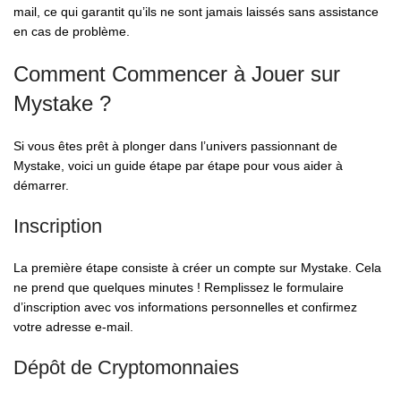
mail, ce qui garantit qu’ils ne sont jamais laissés sans assistance
en cas de problème.
Comment Commencer à Jouer sur
Mystake ?
Si vous êtes prêt à plonger dans l’univers passionnant de
Mystake, voici un guide étape par étape pour vous aider à
démarrer.
Inscription
La première étape consiste à créer un compte sur Mystake. Cela
ne prend que quelques minutes ! Remplissez le formulaire
d’inscription avec vos informations personnelles et confirmez
votre adresse e-mail.
Dépôt de Cryptomonnaies