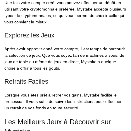
Une fois votre compte créé, vous pouvez effectuer un dépôt en
utilisant votre cryptomonnaie préférée. Mystake accepte plusieurs
types de cryptomonnaies, ce qui vous permet de choisir celle qui
vous convient le mieux.
Explorez les Jeux
Après avoir approvisionné votre compte, il est temps de parcourir
la sélection de jeux. Que vous soyez fan de machines à sous, de
jeux de table ou même de jeux en direct, Mystake a quelque
chose à offrir à tous les goûts.
Retraits Faciles
Lorsque vous êtes prêt à retirer vos gains, Mystake facilite le
processus. Il vous suffit de suivre les instructions pour effectuer
un retrait de vos fonds en toute sécurité.
Les Meilleurs Jeux à Découvrir sur