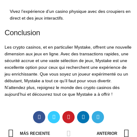
Vivez l’expérience d’un casino physique avec des croupiers en
direct et des jeux interactifs.
Conclusion
Les crypto casinos, et en particulier Mystake, offrent une nouvelle
dimension aux jeux en ligne. Avec des transactions rapides, une
sécurité accrue et une vaste sélection de jeux, Mystake est une
excellente option pour ceux qui recherchent une expérience de
jeu enrichissante. Que vous soyez un joueur expérimenté ou un
débutant, Mystake a tout ce qu’il faut pour vous divertir.
N’attendez plus, rejoignez le monde des crypto casinos dès
aujourd’hui et découvrez tout ce que Mystake a à offrir !
MÁS RECIENTE
ANTERIOR