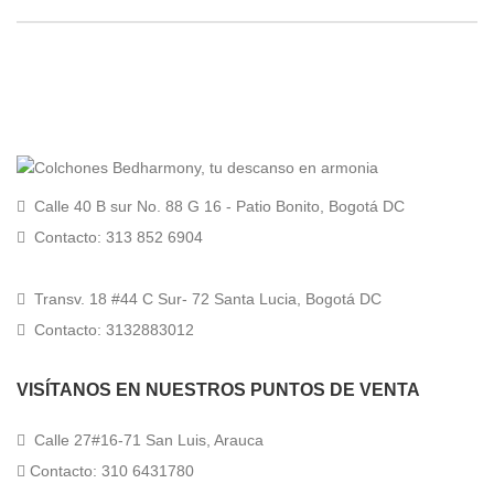
Calle 40 B sur No. 88 G 16 - Patio Bonito, Bogotá DC
Contacto: 313 852 6904
Transv. 18 #44 C Sur- 72 Santa Lucia, Bogotá DC
Contacto: 3132883012
VISÍTANOS EN NUESTROS PUNTOS DE VENTA
Calle 27#16-71 San Luis, Arauca
Contacto: 310 6431780