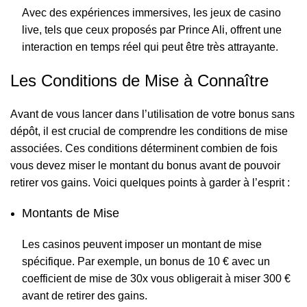
Avec des expériences immersives, les jeux de casino
live, tels que ceux proposés par
Prince Ali
, offrent une
interaction en temps réel qui peut être très attrayante.
Les Conditions de Mise à Connaître
Avant de vous lancer dans l’utilisation de votre bonus sans
dépôt, il est crucial de comprendre les conditions de mise
associées. Ces conditions déterminent combien de fois
vous devez miser le montant du bonus avant de pouvoir
retirer vos gains. Voici quelques points à garder à l’esprit :
Montants de Mise
Les casinos peuvent imposer un montant de mise
spécifique. Par exemple, un bonus de 10 € avec un
coefficient de mise de 30x vous obligerait à miser 300 €
avant de retirer des gains.