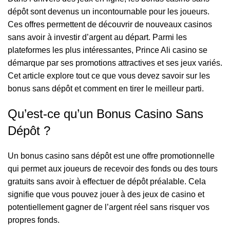
dépôt sont devenus un incontournable pour les joueurs.
Ces offres permettent de découvrir de nouveaux casinos
sans avoir à investir d’argent au départ. Parmi les
plateformes les plus intéressantes,
Prince Ali casino
se
démarque par ses promotions attractives et ses jeux variés.
Cet article explore tout ce que vous devez savoir sur les
bonus sans dépôt et comment en tirer le meilleur parti.
Qu’est-ce qu’un Bonus Casino Sans
Dépôt ?
Un bonus casino sans dépôt est une offre promotionnelle
qui permet aux joueurs de recevoir des fonds ou des tours
gratuits sans avoir à effectuer de dépôt préalable. Cela
signifie que vous pouvez jouer à des jeux de casino et
potentiellement gagner de l’argent réel sans risquer vos
propres fonds.