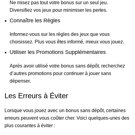
Ne misez pas tout votre bonus sur un seul jeu.
Diversifiez vos jeux pour minimiser les pertes.
Connaître les Règles
Informez-vous sur les règles des jeux que vous
choisissez. Plus vous êtes informé, mieux vous jouez.
Utiliser les Promotions Supplémentaires
Après avoir utilisé votre bonus sans dépôt, recherchez
d’autres promotions pour continuer à jouer sans
dépenser.
Les Erreurs à Éviter
Lorsque vous jouez avec un bonus sans dépôt, certaines
erreurs peuvent vous coûter cher. Voici quelques-unes des
plus courantes à éviter :