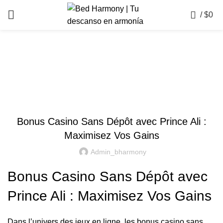
0
/
$
0
Blog
UNCATEGORIZED
Bonus Casino Sans Dépôt avec Prince Ali :
Maximisez Vos Gains
Admin_bharmony
Bonus Casino Sans Dépôt avec
Prince Ali : Maximisez Vos Gains
Dans l’univers des jeux en ligne, les bonus casino sans