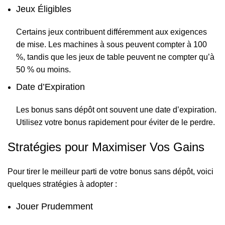
Jeux Éligibles
Certains jeux contribuent différemment aux exigences
de mise. Les machines à sous peuvent compter à 100
%, tandis que les jeux de table peuvent ne compter qu’à
50 % ou moins.
Date d’Expiration
Les bonus sans dépôt ont souvent une date d’expiration.
Utilisez votre bonus rapidement pour éviter de le perdre.
Stratégies pour Maximiser Vos Gains
Pour tirer le meilleur parti de votre bonus sans dépôt, voici
quelques stratégies à adopter :
Jouer Prudemment