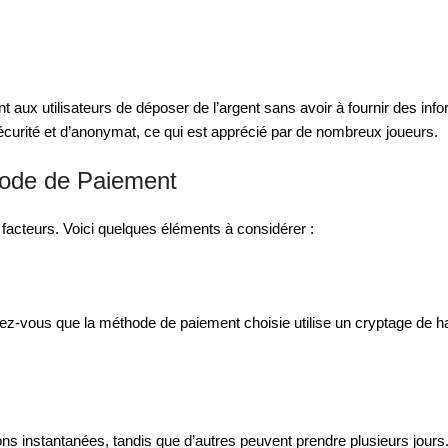
ux utilisateurs de déposer de l’argent sans avoir à fournir des info
curité et d’anonymat, ce qui est apprécié par de nombreux joueurs.
hode de Paiement
facteurs. Voici quelques éléments à considérer :
urez-vous que la méthode de paiement choisie utilise un cryptage de h
ns instantanées, tandis que d’autres peuvent prendre plusieurs jours