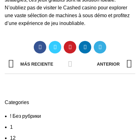
N’oubliez pas de visiter le
Cashed casino
pour explorer
une vaste sélection de machines à sous démo et profitez
d’une expérience de jeu inoubliable.
MÁS RECIENTE
ANTERIOR
Categories
! Без рубрики
1
12