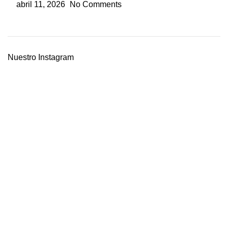
abril 11, 2026
No Comments
Nuestro Instagram