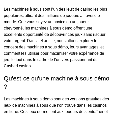
Les machines à sous sont l’un des jeux de casino les plus
populaires, attirant des millions de joueurs à travers le
monde. Que vous soyez un novice ou un joueur
chevronné, les machines à sous démo offrent une
excellente opportunité de découvrir ces jeux sans risquer
votre argent. Dans cet article, nous allons explorer le
concept des machines à sous démo, leurs avantages, et
comment les utiliser pour maximiser votre expérience de
jeu, le tout dans le cadre de l’univers passionnant du
Cashed casino
.
Qu’est-ce qu’une machine à sous démo
?
Les machines à sous démo sont des versions gratuites des
jeux de machines à sous que l’on trouve dans les casinos
en ligne. Ces jeux permettent aux joueurs de s’entraîner et