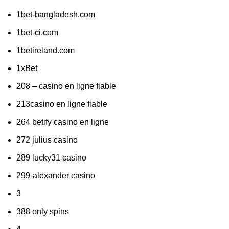
1bet-bangladesh.com
1bet-ci.com
1betireland.com
1xBet
208 – casino en ligne fiable
213casino en ligne fiable
264 betify casino en ligne
272 julius casino
289 lucky31 casino
299-alexander casino
3
388 only spins