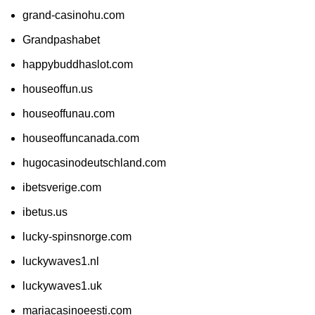
grand-casinohu.com
Grandpashabet
happybuddhaslot.com
houseoffun.us
houseoffunau.com
houseoffuncanada.com
hugocasinodeutschland.com
ibetsverige.com
ibetus.us
lucky-spinsnorge.com
luckywaves1.nl
luckywaves1.uk
mariacasinoeesti.com