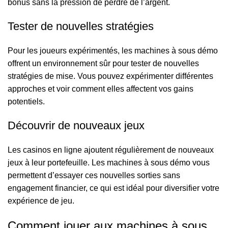
bonus sans la pression de perdre de l’argent.
Tester de nouvelles stratégies
Pour les joueurs expérimentés, les machines à sous démo
offrent un environnement sûr pour tester de nouvelles
stratégies de mise. Vous pouvez expérimenter différentes
approches et voir comment elles affectent vos gains
potentiels.
Découvrir de nouveaux jeux
Les casinos en ligne ajoutent régulièrement de nouveaux
jeux à leur portefeuille. Les machines à sous démo vous
permettent d’essayer ces nouvelles sorties sans
engagement financier, ce qui est idéal pour diversifier votre
expérience de jeu.
Comment jouer aux machines à sous