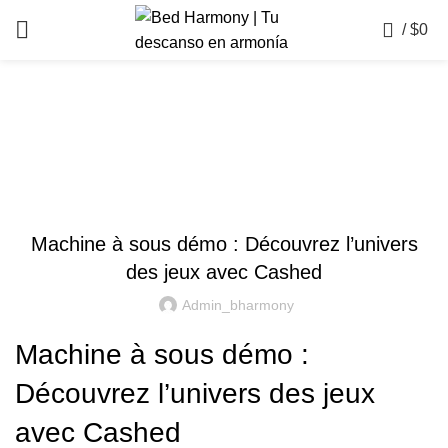
0
/
$
0
Blog
UNCATEGORIZED
Machine à sous démo : Découvrez l’univers
des jeux avec Cashed
Admin_bharmony
Machine à sous démo :
Découvrez l’univers des jeux
avec Cashed