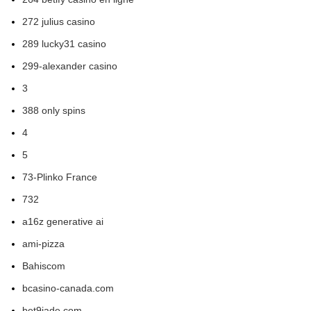
272 julius casino
289 lucky31 casino
299-alexander casino
3
388 only spins
4
5
73-Plinko France
732
a16z generative ai
ami-pizza
Bahiscom
bcasino-canada.com
bet9jade.com