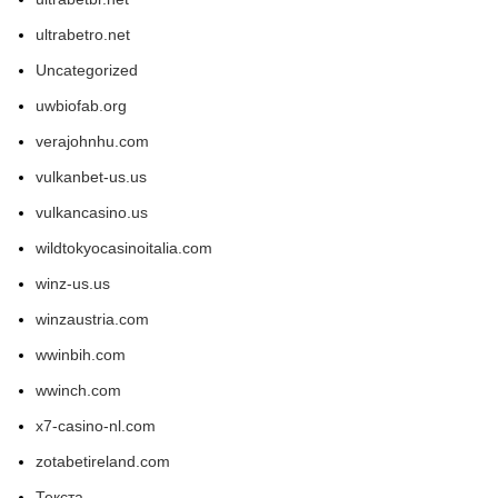
ultrabetro.net
Uncategorized
uwbiofab.org
verajohnhu.com
vulkanbet-us.us
vulkancasino.us
wildtokyocasinoitalia.com
winz-us.us
winzaustria.com
wwinbih.com
wwinch.com
x7-casino-nl.com
zotabetireland.com
Текста