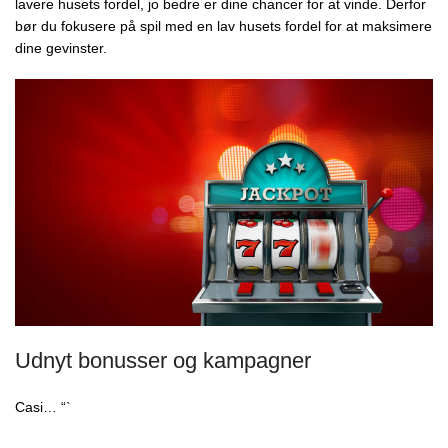
lavere husets fordel, jo bedre er dine chancer for at vinde. Derfor
bør du fokusere på spil med en lav husets fordel for at maksimere
dine gevinster.
Udnyt bonusser og kampagner
Casi… “`