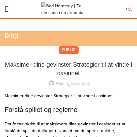
/
$
0
Blog
PUBLIC
Maksimer dine gevinster Strategier til at vinde i
casinoet
Admin_bharmony
Maksimer dine gevinster Strategier til at vinde i casinoet
Forstå spillet og reglerne
Det første skridt til at maksimere dine gevinster i casinoet er at
forstå de spil, du deltager i. Uanset om du spiller roulette,