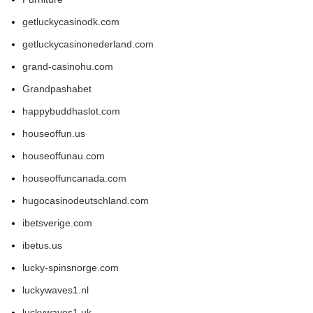
getluckycasinodk.com
getluckycasinonederland.com
grand-casinohu.com
Grandpashabet
happybuddhaslot.com
houseoffun.us
houseoffunau.com
houseoffuncanada.com
hugocasinodeutschland.com
ibetsverige.com
ibetus.us
lucky-spinsnorge.com
luckywaves1.nl
luckywaves1.uk