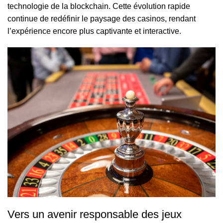
technologie de la blockchain. Cette évolution rapide
continue de redéfinir le paysage des casinos, rendant
l’expérience encore plus captivante et interactive.
Vers un avenir responsable des jeux