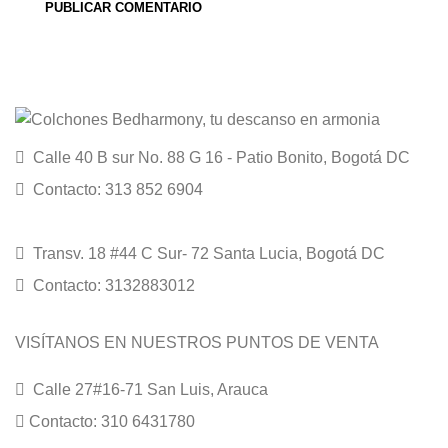
Calle 40 B sur No. 88 G 16 - Patio Bonito, Bogotá DC
Contacto: 313 852 6904
Transv. 18 #44 C Sur- 72 Santa Lucia, Bogotá DC
Contacto: 3132883012
VISÍTANOS EN NUESTROS PUNTOS DE VENTA
Calle 27#16-71 San Luis, Arauca
Contacto: 310 6431780