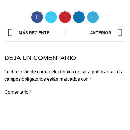
MÁS RECIENTE
ANTERIOR
DEJA UN COMENTARIO
Tu dirección de correo electrónico no será publicada.
Los
campos obligatorios están marcados con
*
Comentario
*