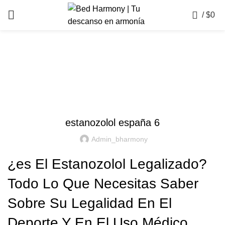
0
/
$
0
Blog
! БЕЗ РУБРИКИ
estanozolol españa 6
Admin_bharmony
¿es El Estanozolol Legalizado?
Todo Lo Que Necesitas Saber
Sobre Su Legalidad En El
Deporte Y En El Uso Médico