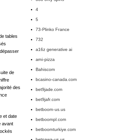
4
5
73-Plinko France
de tables
732
sés
a16z generative ai
 dépasser
ami-pizza
Bahiscom
uite de
bcasino-canada.com
iffre
ajorité des
bet9jade.com
ence
bet9jafr.com
betboom-us.us
e et date
betboompl.com
e avant
betboomturkiye.com
stockés
betpawa-us.us