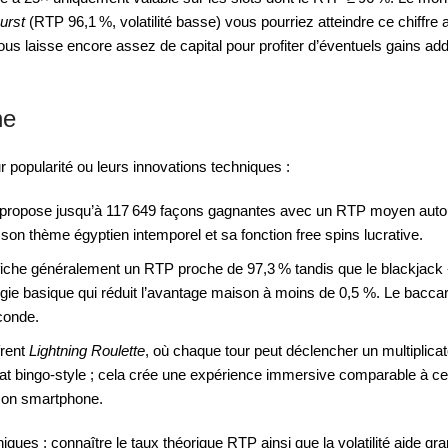
urst
(RTP 96,1 %, volatilité basse) vous pourriez atteindre ce chiffre 
us laisse encore assez de capital pour profiter d’éventuels gains add
ne
eur popularité ou leurs innovations techniques :
propose jusqu’à 117 649 façons gagnantes avec un RTP moyen auto
son thème égyptien intemporel et sa fonction free spins lucrative.
iche généralement un RTP proche de 97,3 % tandis que le blackjack « 
gie basique qui réduit l’avantage maison à moins de 0,5 %. Le baccar
conde.
frent
Lightning Roulette
, où chaque tour peut déclencher un multiplicat
at bingo‑style ; cela crée une expérience immersive comparable à cel
 son smartphone.
es ; connaître le taux théorique RTP ainsi que la volatilité aide g