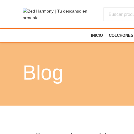
INICIO
COLCHONES
Blog