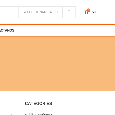
0
SELECCIONAR CATEGORÍA
$
0
Tel: 313 2883012
ÁCTANOS
CATEGORIES
! Без рубрики