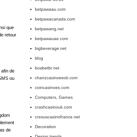
betpawaau.com
betpawacanada.com
nsi que
betpawang.net
de retour
betpawauae.com
bigbeverage.net
blog
boabetbr.net
 afin de
chanzcasinoeesti.com
a SMS ou
coincasinoes.com
Computers, Games
crashcasinouk.com
ingdom
cresuscasinofrance.net
ulement
Decoration
cas de
Design trends