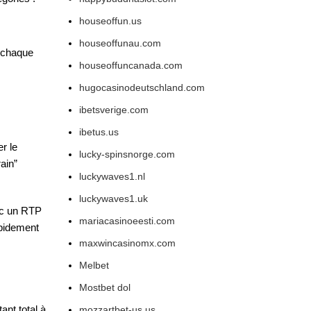
houseoffun.us
houseoffunau.com
s chaque
houseoffuncanada.com
hugocasinodeutschland.com
ibetsverige.com
ibetus.us
r le
lucky-spinsnorge.com
ain”
luckywaves1.nl
luckywaves1.uk
ec un RTP
mariacasinoeesti.com
apidement
maxwincasinomx.com
Melbet
Mostbet dol
nt total à
mozzartbet-us.us