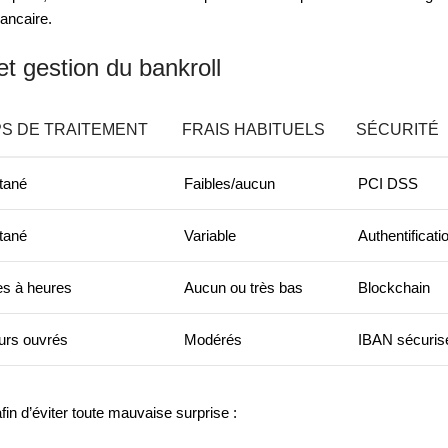
bancaire.
t gestion du bankroll
S DE TRAITEMENT
FRAIS HABITUELS
SÉCURITÉ
tané
Faibles/aucun
PCI DSS
tané
Variable
Authentificati
es à heures
Aucun ou très bas
Blockchain
urs ouvrés
Modérés
IBAN sécuris
in d’éviter toute mauvaise surprise :