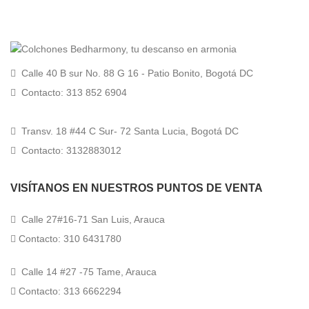
Calle 40 B sur No. 88 G 16 - Patio Bonito, Bogotá DC
Contacto: 313 852 6904
Transv. 18 #44 C Sur- 72 Santa Lucia, Bogotá DC
Contacto: 3132883012
VISÍTANOS EN NUESTROS PUNTOS DE VENTA
Calle 27#16-71 San Luis, Arauca
Contacto: 310 6431780
Calle 14 #27 -75 Tame, Arauca
Contacto: 313 6662294