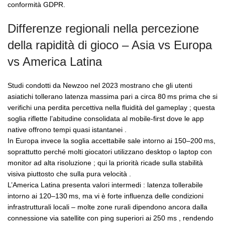
conformità GDPR.
Differenze regionali nella percezione
della rapidità di gioco – Asia vs Europa
vs America Latina
Studi condotti da Newzoo nel 2023 mostrano che gli utenti
asiatichi tollerano latenza massima pari a circa 80 ms prima che si
verifichi una perdita percettiva nella fluidità del gameplay ; questa
soglia riflette l’abitudine consolidata al mobile‑first dove le app
native offrono tempi quasi istantanei .
In Europa invece la soglia accettabile sale intorno ai 150–200 ms,
soprattutto perché molti giocatori utilizzano desktop o laptop con
monitor ad alta risoluzione ; qui la priorità ricade sulla stabilità
visiva piuttosto che sulla pura velocità .
L’America Latina presenta valori intermedi : latenza tollerabile
intorno ai 120–130 ms, ma vi è forte influenza delle condizioni
infrastrutturali locali – molte zone rurali dipendono ancora dalla
connessione via satellite con ping superiori ai 250 ms , rendendo