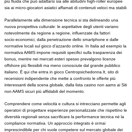
più fluida che può adattarsi sia alle abitudini high‑roller europee
sia ai micro‑giocatori asiatici affamati di contenuti veloci ma stabili.
Parallelamente alla dimensione tecnica si sta delineando una
nuova prospettiva culturale: le aspettative degli utenti variano
notevolmente da regione a regione, influenzate da fattori
socio‑economici, dalla penetrazione dello smartphone e dalle
normative locali sul gioco d’azzardo online. In Italia ad esempio la
normativa AAMS impone requisiti specifici sulla trasparenza dei
bonus, mentre nei mercati esteri spesso prevalgono licenze
offshore più flessibili ma meno conosciute dal grande pubblico
italiano. È qui che entra in gioco Centropsichedonna.It, sito di
recensioni indipendente che mette a confronto le offerte più
interessanti della scena globale, dalla lista casino non aams ai Siti
non AAMS sicuri più affidabili del momento.
Comprendere come velocità e cultura si intrecciano permette agli
operatori di progettare esperienze personalizzate che rispettino le
diversità regionali senza sacrificare la performance tecnica né la
compliance normativa. Un approccio integrato è ormai
imprescindibile per chi vuole competere sul mercato globale dei