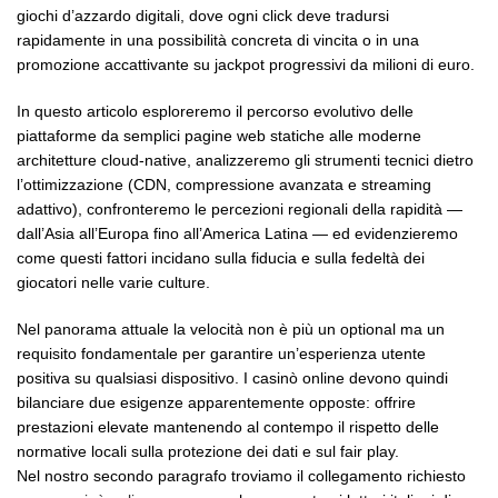
giochi d’azzardo digitali, dove ogni click deve tradursi
rapidamente in una possibilità concreta di vincita o in una
promozione accattivante su jackpot progressivi da milioni di euro.
In questo articolo esploreremo il percorso evolutivo delle
piattaforme da semplici pagine web statiche alle moderne
architetture cloud‑native, analizzeremo gli strumenti tecnici dietro
l’ottimizzazione (CDN, compressione avanzata e streaming
adattivo), confronteremo le percezioni regionali della rapidità —
dall’Asia all’Europa fino all’America Latina — ed evidenzieremo
come questi fattori incidano sulla fiducia e sulla fedeltà dei
giocatori nelle varie culture.
Nel panorama attuale la velocità non è più un optional ma un
requisito fondamentale per garantire un’esperienza utente
positiva su qualsiasi dispositivo. I casinò online devono quindi
bilanciare due esigenze apparentemente opposte: offrire
prestazioni elevate mantenendo al contempo il rispetto delle
normative locali sulla protezione dei dati e sul fair play.
Nel nostro secondo paragrafo troviamo il collegamento richiesto