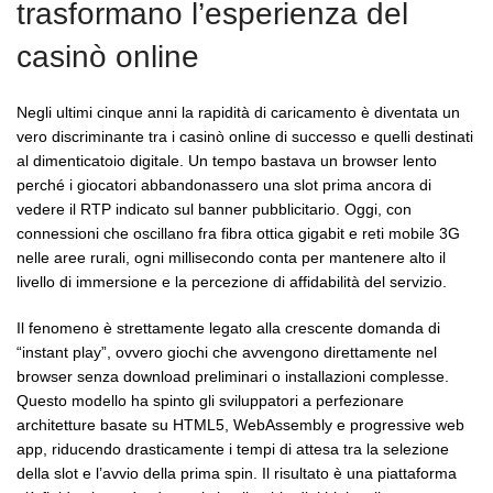
trasformano l’esperienza del
casinò online
Negli ultimi cinque anni la rapidità di caricamento è diventata un
vero discriminante tra i casinò online di successo e quelli destinati
al dimenticatoio digitale. Un tempo bastava un browser lento
perché i giocatori abbandonassero una slot prima ancora di
vedere il RTP indicato sul banner pubblicitario. Oggi, con
connessioni che oscillano fra fibra ottica gigabit e reti mobile 3G
nelle aree rurali, ogni millisecondo conta per mantenere alto il
livello di immersione e la percezione di affidabilità del servizio.
Il fenomeno è strettamente legato alla crescente domanda di
“instant play”, ovvero giochi che avvengono direttamente nel
browser senza download preliminari o installazioni complesse.
Questo modello ha spinto gli sviluppatori a perfezionare
architetture basate su HTML5, WebAssembly e progressive web
app, riducendo drasticamente i tempi di attesa tra la selezione
della slot e l’avvio della prima spin. Il risultato è una piattaforma