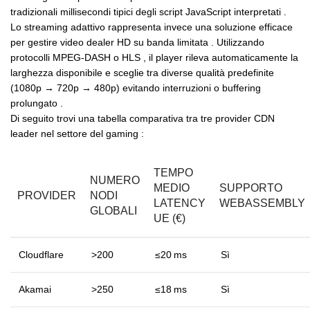
tradizionali millisecondi tipici degli script JavaScript interpretati .
Lo streaming adattivo rappresenta invece una soluzione efficace
per gestire video dealer HD su banda limitata . Utilizzando
protocolli MPEG‑DASH o HLS , il player rileva automaticamente la
larghezza disponibile e sceglie tra diverse qualità predefinite
(1080p → 720p → 480p) evitando interruzioni o buffering
prolungato .
Di seguito trovi una tabella comparativa tra tre provider CDN
leader nel settore del gaming :
TEMPO
NUMERO
MEDIO
SUPPORTO
PROVIDER
NODI
LATENCY
WEBASSEMBLY
GLOBALI
UE (€)
Cloudflare
>200
≤20 ms
Sì
Akamai
>250
≤18 ms
Sì