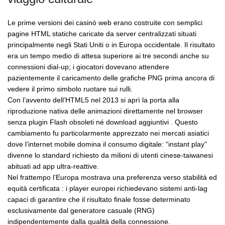
Le prime versioni dei casinò web erano costruite con semplici
pagine HTML statiche caricate da server centralizzati situati
principalmente negli Stati Uniti o in Europa occidentale. Il risultato
era un tempo medio di attesa superiore ai tre secondi anche su
connessioni dial-up; i giocatori dovevano attendere
pazientemente il caricamento delle grafiche PNG prima ancora di
vedere il primo simbolo ruotare sui rulli.
Con l’avvento dell’HTML5 nel 2013 si aprì la porta alla
riproduzione nativa delle animazioni direttamente nel browser
senza plugin Flash obsoleti né download aggiuntivi . Questo
cambiamento fu particolarmente apprezzato nei mercati asiatici
dove l’internet mobile domina il consumo digitale: “instant play”
divenne lo standard richiesto da milioni di utenti cinese‑taiwanesi
abituati ad app ultra‑reattive.
Nel frattempo l’Europa mostrava una preferenza verso stabilità ed
equità certificata : i player europei richiedevano sistemi anti‑lag
capaci di garantire che il risultato finale fosse determinato
esclusivamente dal generatore casuale (RNG)
indipendentemente dalla qualità della connessione.