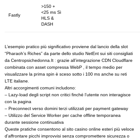
>150 +
<25 ms Sì
Fastly
HLS &
DASH
L’esempio pratico più significativo proviene dal lancio della slot
“Pharaoh’s Riches” da parte dello studio NetEnt sui siti consigliati
da Centropsichedonna.It : grazie all’integrazione CDN Cloudflare
combinata con asset compressa WebP , il tempo medio per
visualizzare la prima spin è sceso sotto i 100 ms anche su reti
LTE italiane.
Altri accorgimenti comuni includono:
– Lazy‑load degli script non critici finché l’utente non interagisce
con la pagina
– Preconnect verso domini terzi utilizzati per payment gateway
– Utilizzo del Service Worker per cache offline temporanea
durante sessione continuativa
Queste pratiche consentono al sito casino online esteri più veloce
d’affrontare picchi improvvisi senza compromettere sicurezza o