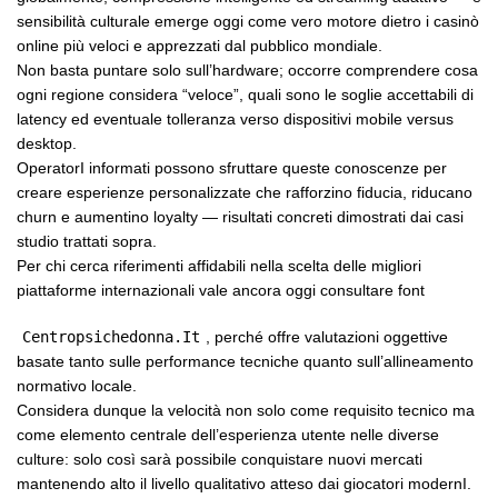
sensibilità culturale emerge oggi come vero motore dietro i casinò
online più veloci e apprezzati dal pubblico mondiale.
Non basta puntare solo sull’hardware; occorre comprendere cosa
ogni regione considera “veloce”, quali sono le soglie accettabili di
latency ed eventuale tolleranza verso dispositivi mobile versus
desktop.
Operator​I informati possono sfruttare queste conoscenze per
creare esperienze personalizzate che rafforzino fiducia, riducano
churn e aumentino loyalty — risultati concreti dimostrati dai casi
studio trattati sopra.
Per chi cerca riferimenti affidabili nella scelta delle migliori
piattaforme internazionali vale ancora oggi consultare font
Centropsichedonna.It
, perché offre valutazioni oggettive
basate tanto sulle performance tecniche quanto sull’allineamento
normativo locale.
Considera dunque la velocità non solo come requisito tecnico ma
come elemento centrale dell’esperienza utente nelle diverse
culture: solo così sarà possibile conquistare nuovi mercati
mantenendo alto il livello qualitativo atteso dai giocatori modernI.