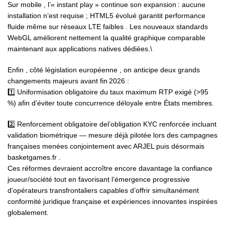
Sur mobile , l’« instant play » continue son expansion : aucune
installation n’est requise ; HTML5 évolué garantit performance
fluide même sur réseaux LTE faibles . Les nouveaux standards
WebGL améliorent nettement la qualité graphique comparable
maintenant aux applications natives dédiées.\
Enfin , côté législation européenne , on anticipe deux grands
changements majeurs avant fin 2026 :
1️⃣ Uniformisation obligatoire du taux maximum RTP exigé (>95
%) afin d’éviter toute concurrence déloyale entre États membres.
2️⃣ Renforcement obligatoire del’obligation KYC renforcée incluant
validation biométrique — mesure déjà pilotée lors des campagnes
françaises menées conjointement avec ARJEL puis désormais
basketgames.fr .
Ces réformes devraient accroître encore davantage la confiance
joueur/société tout en favorisant l’émergence progressive
d’opérateurs transfrontaliers capables d’offrir simultanément
conformité juridique française et expériences innovantes inspirées
globalement.