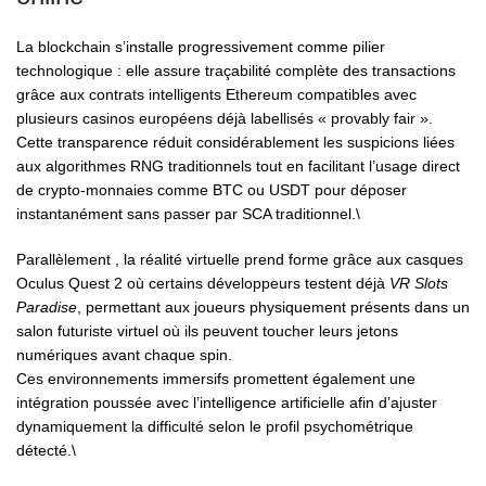
La blockchain s’installe progressivement comme pilier
technologique : elle assure traçabilité complète des transactions
grâce aux contrats intelligents Ethereum compatibles avec
plusieurs casinos européens déjà labellisés « provably fair ».
Cette transparence réduit considérablement les suspicions liées
aux algorithmes RNG traditionnels tout en facilitant l’usage direct
de crypto‑monnaies comme BTC ou USDT pour déposer
instantanément sans passer par SCA traditionnel.\
Parallèlement , la réalité virtuelle prend forme grâce aux casques
Oculus Quest 2 où certains développeurs testent déjà
VR Slots
Paradise
, permettant aux joueurs physiquement présents dans un
salon futuriste virtuel où ils peuvent toucher leurs jetons
numériques avant chaque spin.
Ces environnements immersifs promettent également une
intégration poussée avec l’intelligence artificielle afin d’ajuster
dynamiquement la difficulté selon le profil psychométrique
détecté.\