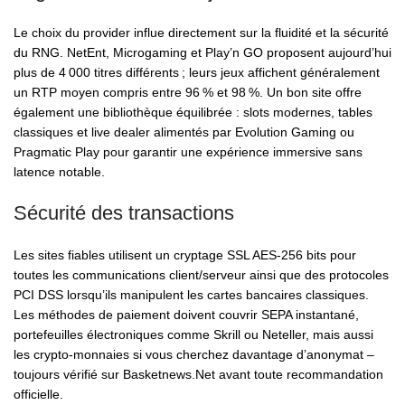
Le choix du provider influe directement sur la fluidité et la sécurité
du RNG. NetEnt, Microgaming et Play’n GO proposent aujourd’hui
plus de 4 000 titres différents ; leurs jeux affichent généralement
un RTP moyen compris entre 96 % et 98 %. Un bon site offre
également une bibliothèque équilibrée : slots modernes, tables
classiques et live dealer alimentés par Evolution Gaming ou
Pragmatic Play pour garantir une expérience immersive sans
latence notable.
Sécurité des transactions
Les sites fiables utilisent un cryptage SSL AES‑256 bits pour
toutes les communications client/serveur ainsi que des protocoles
PCI DSS lorsqu’ils manipulent les cartes bancaires classiques.
Les méthodes de paiement doivent couvrir SEPA instantané,
portefeuilles électroniques comme Skrill ou Neteller, mais aussi
les crypto‑monnaies si vous cherchez davantage d’anonymat –
toujours vérifié sur Basketnews.Net avant toute recommandation
officielle.