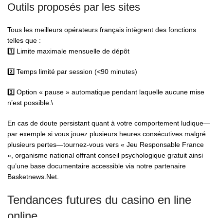
Outils proposés par les sites
Tous les meilleurs opérateurs français intègrent des fonctions
telles que :
1️⃣ Limite maximale mensuelle de dépôt
2️⃣ Temps limité par session (<90 minutes)
3️⃣ Option « pause » automatique pendant laquelle aucune mise
n’est possible.\
En cas de doute persistant quant à votre comportement ludique—
par exemple si vous jouez plusieurs heures consécutives malgré
plusieurs pertes—tournez-vous vers « Jeu Responsable France
», organisme national offrant conseil psychologique gratuit ainsi
qu’une base documentaire accessible via notre partenaire
Basketnews.Net.
Tendances futures du casino en line​
online​