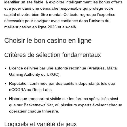
identifier un site fiable, à exploiter intelligemment les bonus offerts
et à jouer dans une démarche responsable qui protège votre
capital et votre bien‑être mental. Ce texte regroupe l’expertise
nécessaire pour naviguer avec confiance dans l’univers du
meilleur casino en ligne 2026 et au‑delà.
Choisir le bon casino en ligne
Critères de sélection fondamentaux
Licence délivrée par une autorité reconnue (Aranjuez, Malta
Gaming Authority ou UKGC).
Réputation confirmée par des audits indépendants tels que
eCOGRA ou iTech Labs.
Historique transparent visible sur les forums spécialisés ainsi
que sur Basketnews.Net, où plusieurs experts évaluent chaque
opérateur chaque trimestre.
Logiciels et variété de jeux