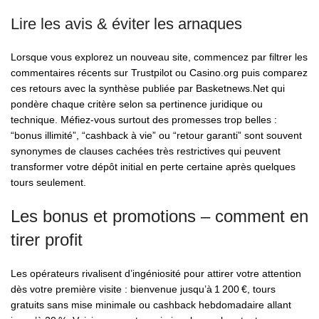
Lire les avis & éviter les arnaques
Lorsque vous explorez un nouveau site, commencez par filtrer les
commentaires récents sur Trustpilot ou Casino.org puis comparez
ces retours avec la synthèse publiée par Basketnews.Net qui
pondère chaque critère selon sa pertinence juridique ou
technique. Méfiez‑vous surtout des promesses trop belles :
“bonus illimité”, “cashback à vie” ou “retour garanti” sont souvent
synonymes de clauses cachées très restrictives qui peuvent
transformer votre dépôt initial en perte certaine après quelques
tours seulement.
Les bonus et promotions – comment en
tirer profit
Les opérateurs rivalisent d’ingéniosité pour attirer votre attention
dès votre première visite : bienvenue jusqu’à 1 200 €, tours
gratuits sans mise minimale ou cashback hebdomadaire allant