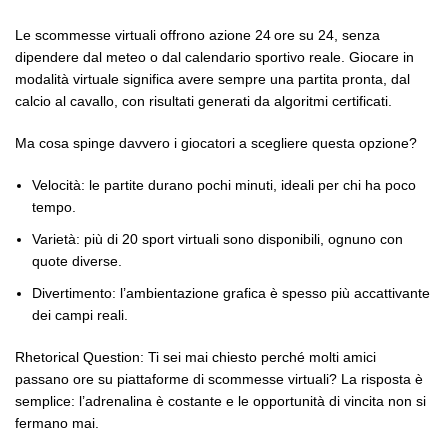
Le scommesse virtuali offrono azione 24 ore su 24, senza
dipendere dal meteo o dal calendario sportivo reale. Giocare in
modalità virtuale significa avere sempre una partita pronta, dal
calcio al cavallo, con risultati generati da algoritmi certificati.
Ma cosa spinge davvero i giocatori a scegliere questa opzione?
Velocità: le partite durano pochi minuti, ideali per chi ha poco
tempo.
Varietà: più di 20 sport virtuali sono disponibili, ognuno con
quote diverse.
Divertimento: l’ambientazione grafica è spesso più accattivante
dei campi reali.
Rhetorical Question: Ti sei mai chiesto perché molti amici
passano ore su piattaforme di scommesse virtuali? La risposta è
semplice: l’adrenalina è costante e le opportunità di vincita non si
fermano mai.