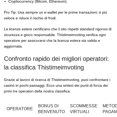
Cryptocurrency (Bitcoin, Ethereum).
Pro Tip: Usa sempre un e‑wallet per le prime transazioni; è più
veloce e riduce il rischio di frodi.
Le licenze estere certificano che il sito rispetti standard rigorosi di
sicurezza e gioco responsabile. Thistimeimvoting verifica ogni
operatore per assicurarsi che la licenza estera sia valida e
aggiornata.
Confronto rapido dei migliori operatori:
la classifica Thistimeimvoting
Grazie al lavoro di ricerca di Thistimeimvoting, puoi confrontare i
casinò in pochi passaggi. Ecco una sintesi dei punti di forza dei
primi tre operatori della nostra classifica:
BONUS DI
SCOMMESSE
METODI
OPERATORE
BENVENUTO
VIRTUALI
PAGA