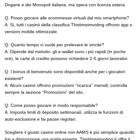
Dogane e dei Monopoli italiana, ma opera con licenza estera.
Q: Posso giocare alle scommesse virtuali dal mio smartphone?
A: Sì, tutti i casinò della classifica Thistimeimvoting offrono app o
versioni mobile ottimizzate.
Q: Quanto tempo ci vuole per prelevare le vincite?
A: Dipende dal metodo: gli e‑wallet sono i più rapidi (in poche
ore), le carte di credito possono richiedere 2‑5 giorni lavorativi.
Q: I bonus di benvenuto sono disponibili anche per i giocatori
esistenti?
A: Alcuni casinò offrono promozioni “ricarica” mensili; controlla
sempre la sezione “Promozioni” del sito.
Q: Come posso giocare in modo responsabile?
A: Imposta limiti di deposito settimanali, utilizza le funzioni di
auto‑esclusione e fai pause regolari.
Scegliere il giusto casino online non AAMS è più semplice quando
hai a disposizione una guida esperta. Thistimeimvoting ti offre il