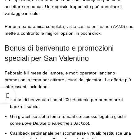
accettare un bonus. Un requisito troppo alto può annullare il
vantaggio iniziale.
Per una panoramica completa, visita
casino online non AAMS
che
mette a confronto le migliori opzioni in pochi click.
Bonus di benvenuto e promozioni
speciali per San Valentino
Febbraio è il mese dell’amore, e molti operatori lanciano
promozioni a tema per attirare i cuori dei giocatori. Le offerte più
interessanti includono:
Bonus di benvenuto fino al 200 %: ideale per aumentare il
bankroll subito.
Giri gratuiti su slot a tema romantico: spesso legati a giochi
come
Love Deluxe
o
Valentine’s Jackpot
.
Cashback settimanale per scommesse virtuali: restituisce una