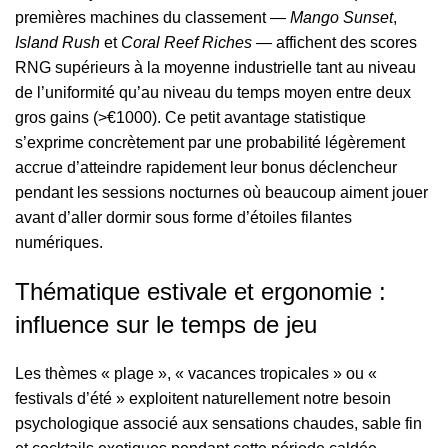
premières machines du classement —
Mango Sunset
,
Island Rush
et
Coral Reef Riches
— affichent des scores
RNG supérieurs à la moyenne industrielle tant au niveau
de l’uniformité qu’au niveau du temps moyen entre deux
gros gains (>€1000). Ce petit avantage statistique
s’exprime concrètement par une probabilité légèrement
accrue d’atteindre rapidement leur bonus déclencheur
pendant les sessions nocturnes où beaucoup aiment jouer
avant d’aller dormir sous forme d’étoiles filantes
numériques.
Thématique estivale et ergonomie :
influence sur le temps de jeu
Les thèmes « plage », « vacances tropicales » ou «
festivals d’été » exploitent naturellement notre besoin
psychologique associé aux sensations chaudes, sable fin