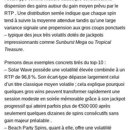
dispersion des gains autour du gain moyen prévu par le
RTP . Une distribution serrée indique que chaque spin
tend à suivre la moyenne attendue tandis qu’une large
variance signale une propension aux gros coups ponctuels
– typique des jeux très volatils dotés de jackpots
impressionnants comme
Sunburst Mega
ou
Tropical
Treasure
.
Prenons deux exemples concrets tirés du top‑10 :
– Solar Wave possède une volatilité élevée combinée à un
RTP de 96,8 %. Son écart‑type dépasse largement celui
d’un titre classique moyen volatile ; cela explique pourquoi
quelques gros wins peuvent transformer rapidement une
session modeste en soirée mémorable grâce à son jackpot
progressif qui atteint parfois plus de €500 000 après
seulement quelques dizaines de spins consécutifs sans
gain majeur préalable .
– Beach Party Spins, quant à elle, offre une volatilité