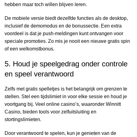
hebben maar toch willen blijven leren.
De mobiele versie biedt dezelfde functies als de desktop,
inclusief de demomodus en de bonussectie. Een extra
voordeel is dat je push‑meldingen kunt ontvangen voor
speciale promoties. Zo mis je nooit een nieuwe gratis spin
of een welkomstbonus.
5. Houd je speelgedrag onder controle
en speel verantwoord
Zelfs met gratis spelletjes is het belangrijk om grenzen te
stellen. Stel een tijdslimiet in voor elke sessie en houd je
voortgang bij. Veel online casino’s, waaronder Winnitt
Casino, bieden tools voor zelfuitsluiting en
stortingslimieten.
Door verantwoord te spelen, kun je genieten van de