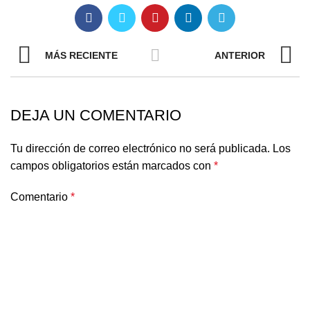
MÁS RECIENTE
ANTERIOR
DEJA UN COMENTARIO
Tu dirección de correo electrónico no será publicada.
Los
campos obligatorios están marcados con
*
Comentario
*