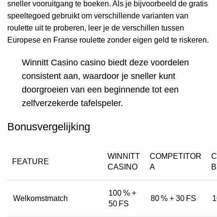
sneller vooruitgang te boeken. Als je bijvoorbeeld de gratis
speeltegoed gebruikt om verschillende varianten van
roulette uit te proberen, leer je de verschillen tussen
Europese en Franse roulette zonder eigen geld te riskeren.
Winnitt Casino casino
biedt deze voordelen
consistent aan, waardoor je sneller kunt
doorgroeien van een beginnende tot een
zelfverzekerde tafelspeler.
Bonusvergelijking
WINNITT
COMPETITOR
C
FEATURE
CASINO
A
B
100 % +
Welkomstmatch
80 % + 30 FS
1
50 FS