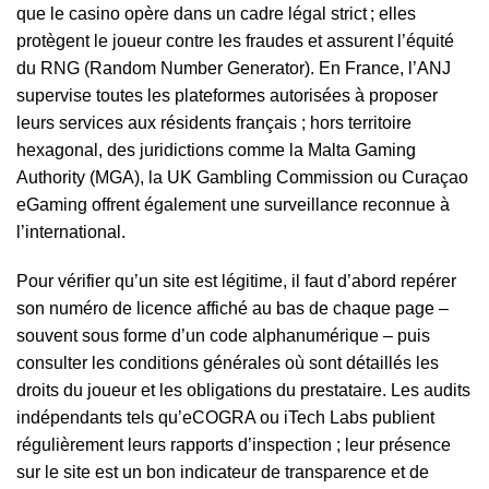
que le casino opère dans un cadre légal strict ; elles
protègent le joueur contre les fraudes et assurent l’équité
du RNG (Random Number Generator). En France, l’ANJ
supervise toutes les plateformes autorisées à proposer
leurs services aux résidents français ; hors territoire
hexagonal, des juridictions comme la Malta Gaming
Authority (MGA), la UK Gambling Commission ou Curaçao
eGaming offrent également une surveillance reconnue à
l’international.
Pour vérifier qu’un site est légitime, il faut d’abord repérer
son numéro de licence affiché au bas de chaque page –
souvent sous forme d’un code alphanumérique – puis
consulter les conditions générales où sont détaillés les
droits du joueur et les obligations du prestataire. Les audits
indépendants tels qu’eCOGRA ou iTech Labs publient
régulièrement leurs rapports d’inspection ; leur présence
sur le site est un bon indicateur de transparence et de