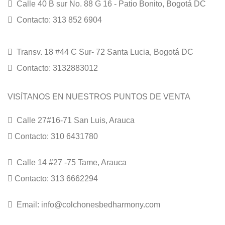
Calle 40 B sur No. 88 G 16 - Patio Bonito, Bogotá DC
Contacto: 313 852 6904
Transv. 18 #44 C Sur- 72 Santa Lucia, Bogotá DC
Contacto: 3132883012
VISÍTANOS EN NUESTROS PUNTOS DE VENTA
Calle 27#16-71 San Luis, Arauca
Contacto: 310 6431780
Calle 14 #27 -75 Tame, Arauca
Contacto: 313 6662294
Email: info@colchonesbedharmony.com