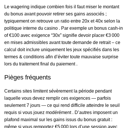
Le wagering indique combien fois il faut miser le montant
du bonus avant pouvoir retirer ses gains associés ;
typiquement on retrouve un ratio entre 20x et 40x selon la
politique interne du casino . Par exemple un bonus cash‑in
of €100 avec exigence “30x” signifie devoir placer €3 000
en mises admissibles avant toute demande de retrait – ce
calcul doit inclure uniquement les jeux spécifiés dans les
termes & conditions afin d’éviter toute mauvaise surprise
lors du traitement final du paiement .
Pièges fréquents
Certains sites limitent sévèrement la période pendant
laquelle vous devez remplir ces exigences — parfois
seulement 7 jours — ce qui rend difficile atteindre le seuil
requis si vous jouez modérément . D’autres imposent un
plafond maximal sur les gains issus du bonus gratuit :
même si vous remportez €5 000 lors d’une session avec