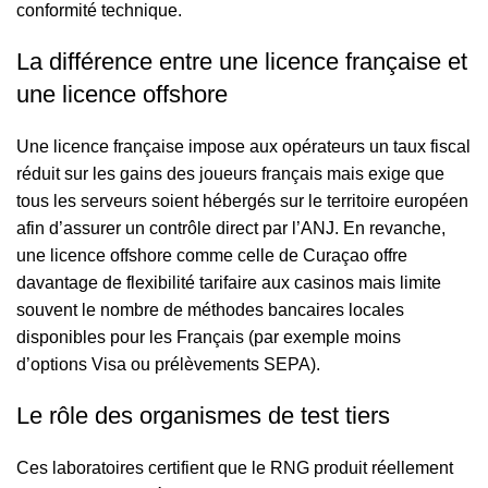
conformité technique.
La différence entre une licence française et
une licence offshore
Une licence française impose aux opérateurs un taux fiscal
réduit sur les gains des joueurs français mais exige que
tous les serveurs soient hébergés sur le territoire européen
afin d’assurer un contrôle direct par l’ANJ. En revanche,
une licence offshore comme celle de Curaçao offre
davantage de flexibilité tarifaire aux casinos mais limite
souvent le nombre de méthodes bancaires locales
disponibles pour les Français (par exemple moins
d’options Visa ou prélèvements SEPA).
Le rôle des organismes de test tiers
Ces laboratoires certifient que le RNG produit réellement