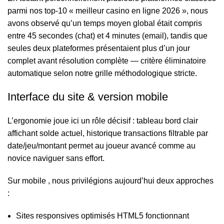
parmi nos top‑10 « meilleur casino en ligne 2026 », nous
avons observé qu’un temps moyen global était compris
entre 45 secondes (chat) et 4 minutes (email), tandis que
seules deux plateformes présentaient plus d’un jour
complet avant résolution complète — critère éliminatoire
automatique selon notre grille méthodologique stricte.
Interface du site & version mobile
L’ergonomie joue ici un rôle décisif : tableau bord clair
affichant solde actuel, historique transactions filtrable par
date/jeu/montant permet au joueur avancé comme au
novice naviguer sans effort.
Sur mobile , nous privilégions aujourd’hui deux approches
:
Sites responsives optimisés HTML5 fonctionnant