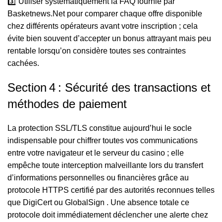
3️⃣ Utiliser systématiquement la FAQ fournie par
Basketnews.Net pour comparer chaque offre disponible
chez différents opérateurs avant votre inscription ; cela
évite bien souvent d’accepter un bonus attrayant mais peu
rentable lorsqu’on considère toutes ses contraintes
cachées.
Section 4 : Sécurité des transactions et
méthodes de paiement
La protection SSL/TLS constitue aujourd’hui le socle
indispensable pour chiffrer toutes vos communications
entre votre navigateur et le serveur du casino ; elle
empêche toute interception malveillante lors du transfert
d’informations personnelles ou financières grâce au
protocole HTTPS certifié par des autorités reconnues telles
que DigiCert ou GlobalSign . Une absence totale ce
protocole doit immédiatement déclencher une alerte chez