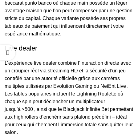
baccarat punto banco où chaque main possède un léger
avantage maison que l’on peut compenser par une gestion
stricte du capital. Chaque variante possède ses propres
tableaux de paiement qui influencent directement votre
espérance mathématique.​
Live dealer
L’expérience live dealer combine l’interaction directe avec
un croupier réel via streaming HD et la sécurité d’un jeu
contrôlé par une autorité officielle grâce aux caméras
multiples utilisées par Evolution Gaming ou NetEnt Live .
Les tables populaires incluent le Lightning Roulette où
chaque spin peut déclencher un multiplicateur
jusqu’à ×500 , ainsi que le Blackjack Infinite Bet permettant
aux high rollers d’enchérir sans plafond prédéfini – idéal
pour ceux qui cherchent l’immersion totale sans quitter leur
salon.