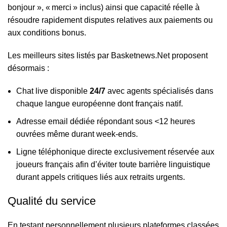
bonjour », « merci » inclus) ainsi que capacité réelle à
résoudre rapidement disputes relatives aux paiements ou
aux conditions bonus.
Les meilleurs sites listés par Basketnews.Net proposent
désormais :
Chat live disponible
24/7
avec agents spécialisés dans
chaque langue européenne dont français natif.
Adresse email dédiée répondant sous <​12 heures
ouvrées même durant week‑ends.
Ligne téléphonique directe exclusivement réservée aux
joueurs français afin d’éviter toute barrière linguistique
durant appels critiques liés aux retraits urgents.
Qualité du service
En testant personnellement plusieurs plateformes classées