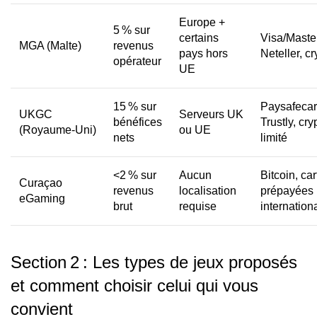
Europe +
5 % sur
certains
Visa/Maste
MGA (Malte)
revenus
pays hors
Neteller, cr
opérateur
UE
15 % sur
Paysafecar
UKGC
Serveurs UK
bénéfices
Trustly, cry
(Royaume‑Uni)
ou UE
nets
limité
<2 % sur
Aucun
Bitcoin, car
Curaçao
revenus
localisation
prépayées
eGaming
brut
requise
internation
Section 2 : Les types de jeux proposés
et comment choisir celui qui vous
convient