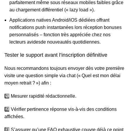
parfaitement même sous réseaux mobiles faibles grâce
au chargement différentiel (« lazy load »).
Applications natives Android/iOS dédiées offrant
notifications push instantanées lors réception bonuses
personnalisés – fonction très appréciée chez nos
lecteurs avidesde nouveautés quotidiennes.​
Tester le support avant l’inscription définitive
Nous recommandons toujours envoyer dès votre première
visite une question simple via chat (« Quel est mon délai
moyen retrait ? ») afin :
1️⃣ Mesurer rapidité rédactionnelle.
2️⃣ Vérifier pertinence réponse vis-à-vis des conditions
affichées.
3️⃣ S’assurer qu’une FAQ exhaustive couvre déjà ce point