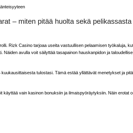
äjänteisyyteen
rat – miten pitää huolta sekä pelikassasta 
olli. Rizk Casino tarjoaa useita vastuullisen pelaamisen työkaluja, ku
esti. Näiden avulla voit säilyttää tasapainon hauskanpidon ja taloudellis
 % kuukausittaisesta tulostasi. Tämä estää yllättävät menetykset ja pit
oit käyttää vain kasinon bonuksiin ja ilmaispyöräytyksiin. Näin erotat 