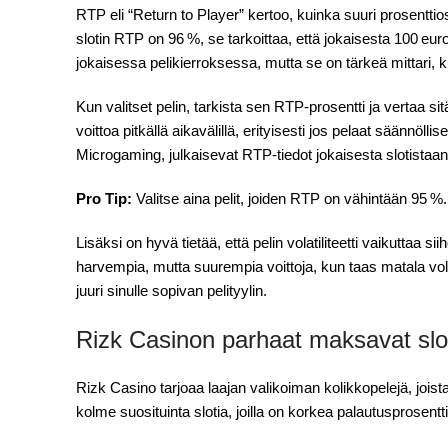
RTP eli “Return to Player” kertoo, kuinka suuri prosenttios
slotin RTP on 96 %, se tarkoittaa, että jokaisesta 100 eu
jokaisessa pelikierroksessa, mutta se on tärkeä mittari, ku
Kun valitset pelin, tarkista sen RTP‑prosentti ja vertaa
voittoa pitkällä aikavälillä, erityisesti jos pelaat säännö
Microgaming, julkaisevat RTP‑tiedot jokaisesta slotistaan
Pro Tip:
Valitse aina pelit, joiden RTP on vähintään 95 %.
Lisäksi on hyvä tietää, että pelin volatiliteetti vaikuttaa si
harvempia, mutta suurempia voittoja, kun taas matala vola
juuri sinulle sopivan pelityylin.
Rizk Casinon parhaat maksavat sloti
Rizk Casino tarjoaa laajan valikoiman kolikkopelejä, jois
kolme suosituinta slotia, joilla on korkea palautusprosentt