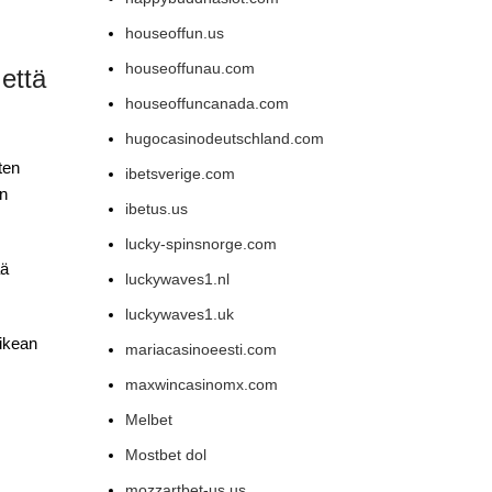
houseoffun.us
houseoffunau.com
että
houseoffuncanada.com
hugocasinodeutschland.com
ten
ibetsverige.com
en
ibetus.us
lucky-spinsnorge.com
ää
luckywaves1.nl
luckywaves1.uk
oikean
mariacasinoeesti.com
maxwincasinomx.com
Melbet
Mostbet dol
mozzartbet-us.us