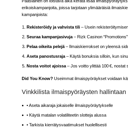
Pääsiäinen on loistava aika kerätä lisää ilmaispyöräytyks
erikoiskampanjoita, joissa tarjotaan ylimääräisiä ilmaiski
kampanjoista:
Rekisteröidy ja vahvista tili
– Usein rekisteröitymisen
Seuraa kampanjasivuja
– Rizk Casinon “Promotions”-os
Pelaa oikeita pelejä
– Ilmaiskierrokset on yleensä sidot
Aseta panostusraja
– Käytä bonuksia silloin, kun sinul
Nosta voitot ajoissa
– Jos voitto ylittää 100 €, nostat 
Did You Know?
Useimmat ilmaispyöräykset voidaan käyt
Vinkkilista ilmaispyöräysten hallintaan
• Aseta aikaraja jokaiselle ilmaispyöräytykselle
• Käytä matalan volatiliteetin slotteja alussa
• Tarkista kierrätysvaatimukset huolellisesti