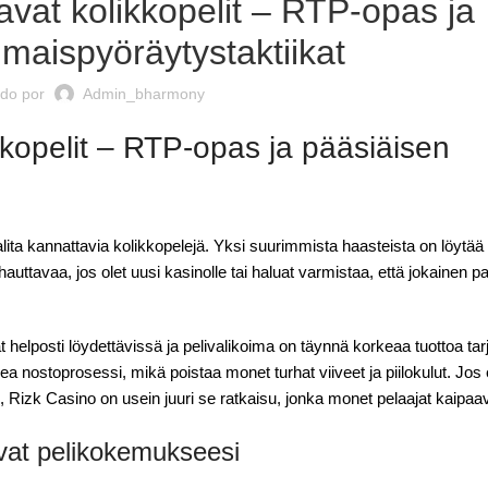
vat kolikkopelit – RTP‑opas ja
lmaispyöräytystaktiikat
ado por
Admin_bharmony
kkopelit – RTP‑opas ja pääsiäisen
ta kannattavia kolikkopelejä. Yksi suurimmista haasteista on löytää p
hauttavaa, jos olet uusi kasinolle tai haluat varmistaa, että jokainen 
 helposti löydettävissä ja peli­valikoima on täynnä korkeaa tuottoa tar
 nostoprosessi, mikä poistaa monet turhat viiveet ja piilokulut. Jos e
i, Rizk Casino on usein juuri se ratkaisu, jonka monet pelaajat kaipaav
avat pelikokemukseesi