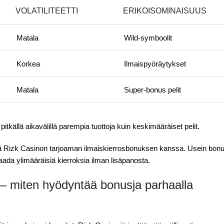
VOLATILITEETTI
ERIKOISOMINAISUUS
Matala
Wild‑symboolit
Korkea
Ilmaispyöräytykset
Matala
Super‑bonus pelit
 pitkällä aikavälillä parempia tuottoja kuin keskimääräiset pelit.
ssä Rizk Casinon tarjoaman ilmaiskierrosbonuksen kanssa. Usein bon
t saada ylimääräisiä kierroksia ilman lisäpanosta.
t – miten hyödyntää bonusja parhaalla