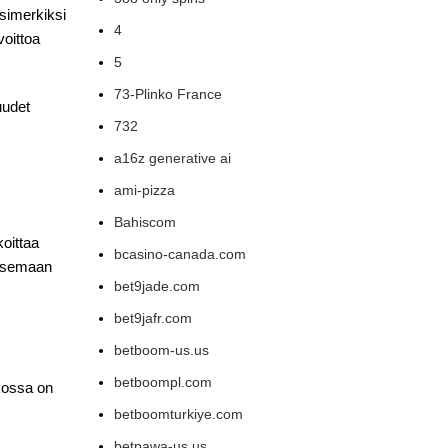
esimerkiksi
4
voittoa
5
73-Plinko France
uudet
732
a16z generative ai
ami-pizza
Bahiscom
koittaa
bcasino-canada.com
litsemaan
bet9jade.com
bet9jafr.com
betboom-us.us
betboompl.com
ukossa on
betboomturkiye.com
betpawa-us.us