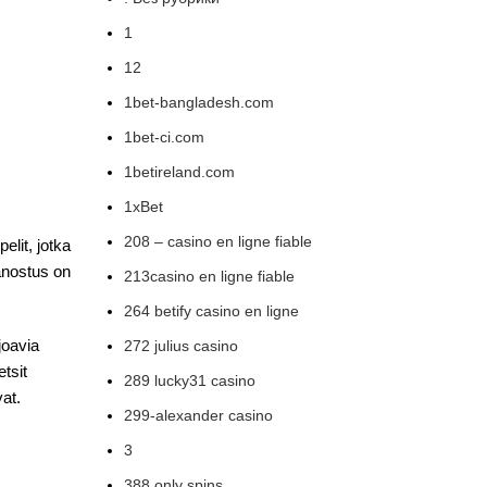
1
12
1bet-bangladesh.com
1bet-ci.com
1betireland.com
1xBet
208 – casino en ligne fiable
elit, jotka
panostus on
213casino en ligne fiable
264 betify casino en ligne
joavia
272 julius casino
tsit
289 lucky31 casino
at.
299-alexander casino
3
388 only spins