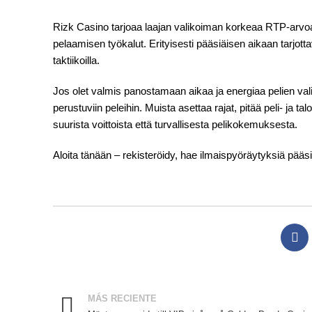
Rizk Casino tarjoaa laajan valikoiman korkeaa RTP‑arvoa 
pelaamisen työkalut. Erityisesti pääsiäisen aikaan tarjott
taktiikoilla.
Jos olet valmis panostamaan aikaa ja energiaa pelien va
perustuviin peleihin. Muista asettaa rajat, pitää peli- ja t
suurista voittoista että turvallisesta pelikokemuksesta.
Aloita tänään – rekisteröidy, hae ilmaispyöräytyksiä pä
MÁS RECIENTE