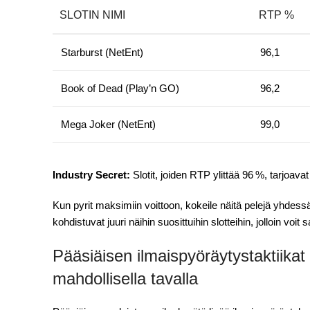
SLOTIN NIMI
RTP %
Starburst (NetEnt)
96,1
Book of Dead (Play’n GO)
96,2
Mega Joker (NetEnt)
99,0
Industry Secret:
Slotit, joiden RTP ylittää 96 %, tarjoavat
Kun pyrit maksimiin voittoon, kokeile näitä pelejä yhde
kohdistuvat juuri näihin suosittuihin slotteihin, jolloin voi
Pääsiäisen ilmaispyöräytystaktiika
mahdollisella tavalla