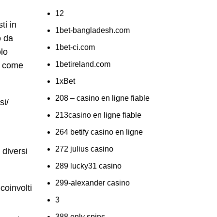
12
ti in
1bet-bangladesh.com
o da
1bet-ci.com
olo
1betireland.com
mo come
1xBet
208 – casino en ligne fiable
si/
213casino en ligne fiable
264 betify casino en ligne
272 julius casino
 diversi
289 lucky31 casino
299-alexander casino
coinvolti
3
388 only spins