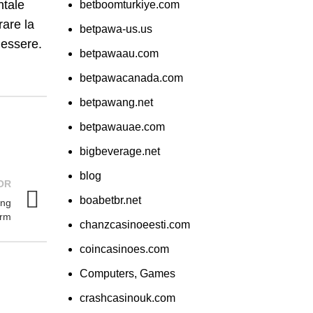
ntale
betboomturkiye.com
rare la
betpawa-us.us
nessere.
betpawaau.com
betpawacanada.com
betpawang.net
betpawauae.com
bigbeverage.net
blog
OR
boabetbr.net
ing
orm
chanzcasinoeesti.com
coincasinoes.com
Computers, Games
crashcasinouk.com