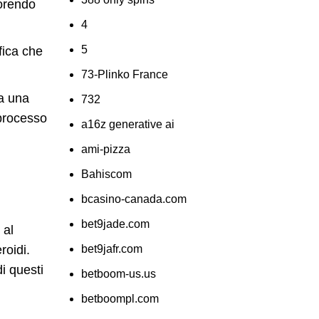
vorendo
4
5
fica che
73-Plinko France
 a una
732
l processo
a16z generative ai
ami-pizza
Bahiscom
bcasino-canada.com
bet9jade.com
 al
roidi.
bet9jafr.com
i questi
betboom-us.us
betboompl.com