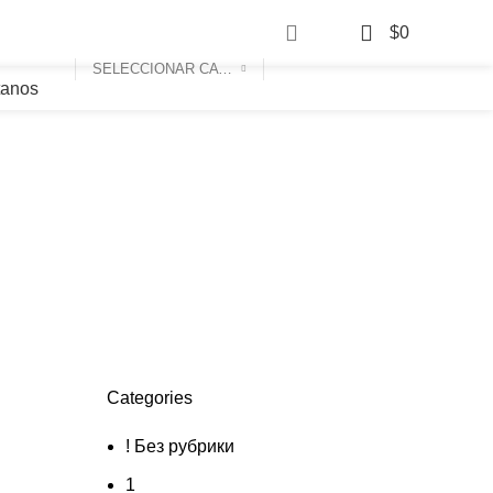
0
$
0
SELECCIONAR CATEGORÍA
tanos
Tel: 313 2883012
Categories
! Без рубрики
1