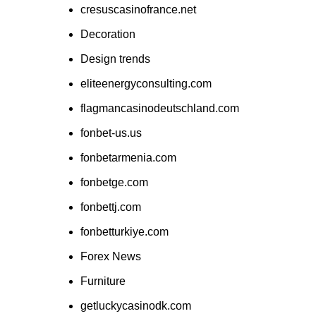
cresuscasinofrance.net
Decoration
Design trends
eliteenergyconsulting.com
flagmancasinodeutschland.com
fonbet-us.us
fonbetarmenia.com
fonbetge.com
fonbettj.com
fonbetturkiye.com
Forex News
Furniture
getluckycasinodk.com