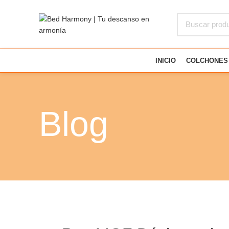
INICIO
COLCHONES
Blog