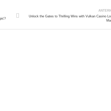
ANTERI
Unlock the Gates to Thrilling Wins with Vulkan Casino Lo
pić?
Ma