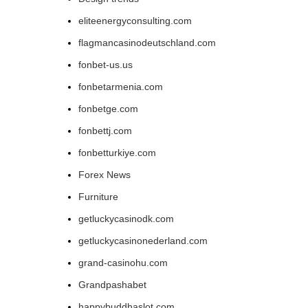
eliteenergyconsulting.com
flagmancasinodeutschland.com
fonbet-us.us
fonbetarmenia.com
fonbetge.com
fonbettj.com
fonbetturkiye.com
Forex News
Furniture
getluckycasinodk.com
getluckycasinonederland.com
grand-casinohu.com
Grandpashabet
happybuddhaslot.com