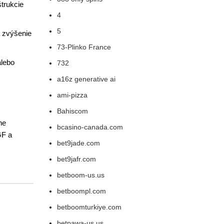
trukcie
4
5
a zvýšenie
73-Plinko France
alebo
732
a16z generative ai
ami-pizza
Bahiscom
ne
bcasino-canada.com
GF a
bet9jade.com
bet9jafr.com
betboom-us.us
betboompl.com
betboomturkiye.com
betpawa-us.us