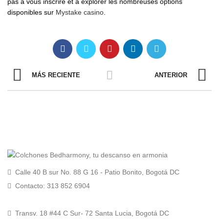
pas à vous inscrire et à explorer les nombreuses options
disponibles sur
Mystake casino
.
MÁS RECIENTE
ANTERIOR
Calle 40 B sur No. 88 G 16 - Patio Bonito, Bogotá DC
Contacto: 313 852 6904
Transv. 18 #44 C Sur- 72 Santa Lucia, Bogotá DC