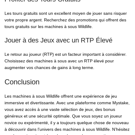
Les tours gratuits sont un excellent moyen de jouer sans risquer
votre propre argent. Recherchez des promotions qui offrent des
tours gratuits sur les machines à sous Wildlife.
Jouer à des Jeux avec un RTP Élevé
Le retour au joueur (RTP) est un facteur important à considérer.
Choisissez des machines à sous avec un RTP élevé pour
augmenter vos chances de gains à long terme.
Conclusion
Les machines à sous Wildlife offrent une expérience de jeu
immersive et divertissante. Avec une plateforme comme Mystake,
vous avez accès à une vaste sélection de jeux, des bonus
généreux et une sécurité optimale. Que vous soyez un joueur
novice ou expérimenté, il y a toujours quelque chose de nouveau
à découvrir dans l’univers des machines à sous Wildlife. N’hésitez