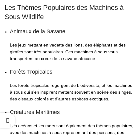
Les Thèmes Populaires des Machines à
Sous Wildlife
Animaux de la Savane
Les jeux mettant en vedette des lions, des éléphants et des
girafes sont très populaires. Ces machines à sous vous
transportent au cœur de la savane africaine.
Forêts Tropicales
Les forêts tropicales regorgent de biodiversité, et les machines
à sous qui s’en inspirent mettent souvent en scène des singes,
des oiseaux colorés et d’autres espèces exotiques.
Créatures Maritimes
Les océans et les mers sont également des thèmes populaires,
avec des machines à sous représentant des poissons, des