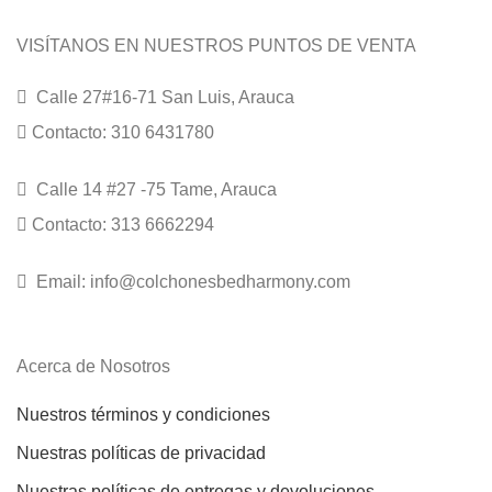
VISÍTANOS EN NUESTROS PUNTOS DE VENTA
Calle 27#16-71 San Luis, Arauca
Contacto: 310 6431780
Calle 14 #27 -75 Tame, Arauca
Contacto: 313 6662294
Email: info@colchonesbedharmony.com
Acerca de Nosotros
Nuestros términos y condiciones
Nuestras políticas de privacidad
Nuestras políticas de entregas y devoluciones