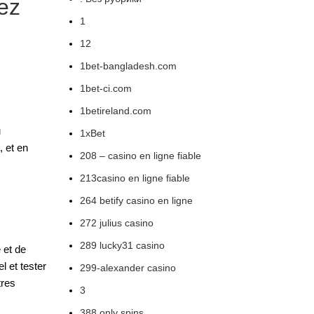
ez
1
12
1bet-bangladesh.com
1bet-ci.com
1betireland.com
u
1xBet
, et en
208 – casino en ligne fiable
213casino en ligne fiable
264 betify casino en ligne
272 julius casino
289 lucky31 casino
 et de
l et tester
299-alexander casino
tres
3
388 only spins