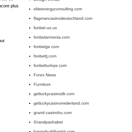
ncore plus
eliteenergyconsulting.com
flagmancasinodeutschland.com
fonbet-us.us
fonbetarmenia.com
our
fonbetge.com
fonbettj.com
fonbetturkiye.com
Forex News
Furniture
getluckycasinodk.com
getluckycasinonederland.com
grand-casinohu.com
Grandpashabet
happybuddhaslot.com