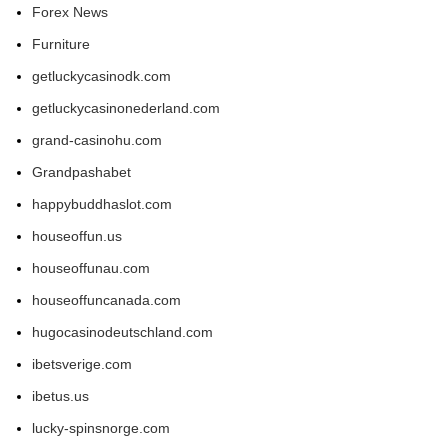
Forex News
Furniture
getluckycasinodk.com
getluckycasinonederland.com
grand-casinohu.com
Grandpashabet
happybuddhaslot.com
houseoffun.us
houseoffunau.com
houseoffuncanada.com
hugocasinodeutschland.com
ibetsverige.com
ibetus.us
lucky-spinsnorge.com