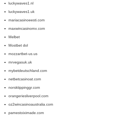
luckywaves1.nl
luckywaves1.uk
mariacasinoeesti.com
maxwincasinomx.com
Melbet
Mostbet dol
mozzartbet-us.us
mrvegasuk.uk
mybetdeutschland.com
netbetcasinoat.com
norsktippinggr.com
orangeriesliverpool.com
oz2wincasinoaustralia.com
pamestoiximade.com