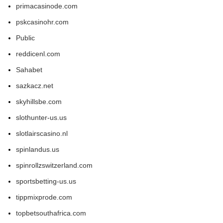
primacasinode.com
pskcasinohr.com
Public
reddicenl.com
Sahabet
sazkacz.net
skyhillsbe.com
slothunter-us.us
slotlairscasino.nl
spinlandus.us
spinrollzswitzerland.com
sportsbetting-us.us
tippmixprode.com
topbetsouthafrica.com