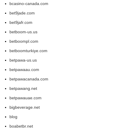
bcasino-canada.com
bet9jade.com
bet9jafr.com
betboom-us.us
betboompl.com
betboomturkiye.com
betpawa-us.us
betpawaau.com
betpawacanada.com
betpawang.net
betpawauae.com
bigbeverage.net
blog
boabetbr.net