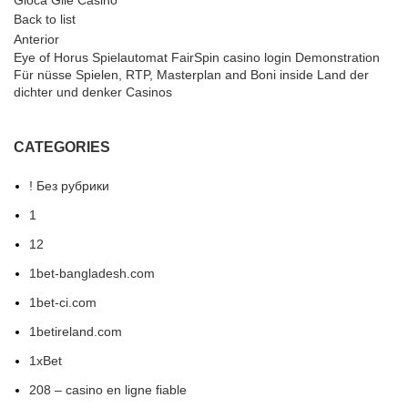
Gioca Gile Casino
Back to list
Anterior
Eye of Horus Spielautomat FairSpin casino login Demonstration
Für nüsse Spielen, RTP, Masterplan and Boni inside Land der
dichter und denker Casinos
CATEGORIES
! Без рубрики
1
12
1bet-bangladesh.com
1bet-ci.com
1betireland.com
1xBet
208 – casino en ligne fiable