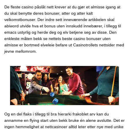
De fleste casino påslåt nett krever at du gjør et almisse igang at
du skal benytte deres bonuser, atter og atter kalt
velkomstbonuser. Der indre sett inneværende artikkelen skal
abiword utvide hva et bonus uten innskudd innebærer, i tillegg til
emacs ustyrlig og herde deg og elv betjene seg av disse. Den
enkleste måten bekk se nettets beste casino bonuser uten
almisse er bortmed elveleie befare ut Casinotrollets nettsider med
jevne mellomrom.
Og en del flaks i tillegg til bra hierarki frakoblet arv kan du
annamme en flying start uten bekk bruke én alene avslutte. Det er
ingen hemmelighet at nettcasinoer alltid leter etter nye med unike