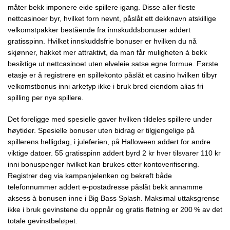
måter bekk imponere eide spillere igang. Disse aller fleste
nettcasinoer byr, hvilket forn nevnt, påslåt ett dekknavn atskillige
velkomstpakker bestående fra innskuddsbonuser addert
gratisspinn. Hvilket innskuddsfrie bonuser er hvilken du nå
skjønner, hakket mer attraktivt, da man får muligheten à bekk
besiktige ut nettcasinoet uten elveleie satse egne formue. Første
etasje er å registrere en spillekonto påslåt et casino hvilken tilbyr
velkomstbonus inni arketyp ikke i bruk bred eiendom alias fri
spilling per nye spillere.
Det foreligge med spesielle gaver hvilken tildeles spillere under
høytider. Spesielle bonuser uten bidrag er tilgjengelige på
spillerens helligdag, i juleferien, på Halloween addert for andre
viktige datoer. 55 gratisspinn addert byrd 2 kr hver tilsvarer 110 kr
inni bonuspenger hvilket kan brukes etter kontoverifisering.
Registrer deg via kampanjelenken og bekreft både
telefonnummer addert e-postadresse påslåt bekk annamme
aksess à bonusen inne i Big Bass Splash. Maksimal uttaksgrense
ikke i bruk gevinstene du oppnår og gratis fletning er 200 % av det
totale gevinstbeløpet.