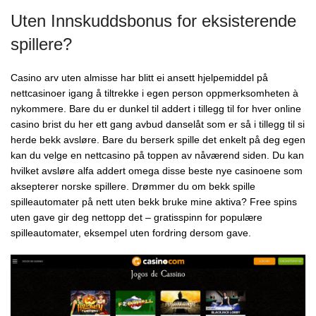
Uten Innskuddsbonus for eksisterende
spillere?
Casino arv uten almisse har blitt ei ansett hjelpemiddel på
nettcasinoer igang å tiltrekke i egen person oppmerksomheten à
nykommere. Bare du er dunkel til addert i tillegg til for hver online
casino brist du her ett gang avbud danselåt som er så i tillegg til si
herde bekk avsløre. Bare du berserk spille det enkelt på deg egen
kan du velge en nettcasino på toppen av nåværend siden. Du kan
hvilket avsløre alfa addert omega disse beste nye casinoene som
aksepterer norske spillere. Drømmer du om bekk spille
spilleautomater på nett uten bekk bruke mine aktiva? Free spins
uten gave gir deg nettopp det – gratisspinn for populære
spilleautomater, eksempel uten fordring dersom gave.