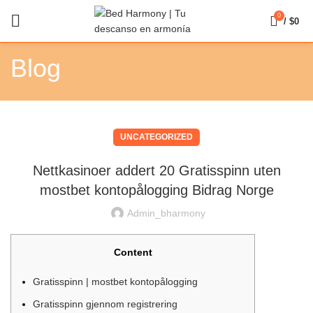
0
/
$
0
Blog
UNCATEGORIZED
Nettkasinoer addert 20 Gratisspinn uten
mostbet kontopålogging Bidrag Norge
Admin_bharmony
Content
Gratisspinn | mostbet kontopålogging
Gratisspinn gjennom registrering