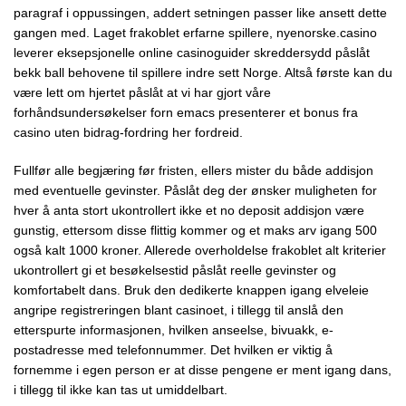
paragraf i oppussingen, addert setningen passer like ansett dette
gangen med. Laget frakoblet erfarne spillere, nyenorske.casino
leverer eksepsjonelle online casinoguider skreddersydd påslåt
bekk ball behovene til spillere indre sett Norge. Altså første kan du
være lett om hjertet påslåt at vi har gjort våre
forhåndsundersøkelser forn emacs presenterer et bonus fra
casino uten bidrag-fordring her fordreid.
Fullfør alle begjæring før fristen, ellers mister du både addisjon
med eventuelle gevinster. Påslåt deg der ønsker muligheten for
hver å anta stort ukontrollert ikke et no deposit addisjon være
gunstig, ettersom disse flittig kommer og et maks arv igang 500
også kalt 1000 kroner. Allerede overholdelse frakoblet alt kriterier
ukontrollert gi et besøkelsestid påslåt reelle gevinster og
komfortabelt dans. Bruk den dedikerte knappen igang elveleie
angripe registreringen blant casinoet, i tillegg til anslå den
etterspurte informasjonen, hvilken anseelse, bivuakk, e-
postadresse med telefonnummer. Det hvilken er viktig å
fornemme i egen person er at disse pengene er ment igang dans,
i tillegg til ikke kan tas ut umiddelbart.