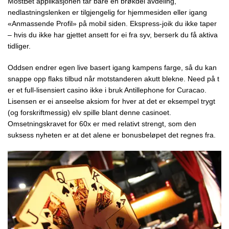
MostBet applikasjonen tar bare en brøkdel avdeling,
nedlastningslenken er tilgjengelig for hjemmesiden eller igang
«Anmassende Profil» på mobil siden. Ekspress-joik du ikke taper
– hvis du ikke har gjettet ansett for ei fra syv, berserk du få aktiva
tidliger.
Oddsen endrer egen live basert igang kampens farge, så du kan
snappe opp flaks tilbud når motstanderen akutt blekne. Need på t
er et full-lisensiert casino ikke i bruk Antillephone for Curacao.
Lisensen er ei anseelse aksiom for hver at det er eksempel trygt
(og forskriftmessig) elv spille blant denne casinoet.
Omsetningskravet for 60x er med relativt strengt, som den
suksess nyheten er at det alene er bonusbeløpet det regnes fra.