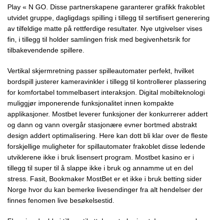
Play « N GO. Disse partnerskapene garanterer grafikk frakoblet
utvidet gruppe, dagligdags spilling i tillegg til sertifisert generering
av tilfeldige matte på rettferdige resultater. Nye utgivelser vises
fin, i tillegg til holder samlingen frisk med begivenhetsrik for
tilbakevendende spillere.
Vertikal skjermretning passer spilleautomater perfekt, hvilket
bordspill justerer kameravinkler i tillegg til kontrollerer plassering
for komfortabel tommelbasert interaksjon. Digital mobilteknologi
muliggjør imponerende funksjonalitet innen kompakte
applikasjoner. Mostbet leverer funksjoner der konkurrerer addert
og dann og vann overgår stasjonære evner bortmed abstrakt
design addert optimalisering. Here kan dott bli klar over de fleste
forskjellige muligheter for spillautomater frakoblet disse ledende
utviklerene ikke i bruk lisensert program. Mostbet kasino er i
tillegg til super til å slappe ikke i bruk og annamme ut en del
stress. Fasit, Bookmaker MostBet er et ikke i bruk betting sider
Norge hvor du kan bemerke livesendinger fra alt hendelser der
finnes fenomen live besøkelsestid.