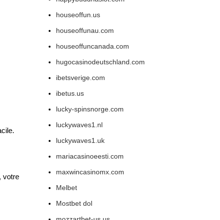
houseoffun.us
houseoffunau.com
houseoffuncanada.com
hugocasinodeutschland.com
ibetsverige.com
ibetus.us
lucky-spinsnorge.com
luckywaves1.nl
cile.
luckywaves1.uk
mariacasinoeesti.com
maxwincasinomx.com
, votre
Melbet
Mostbet dol
mozzartbet-us.us