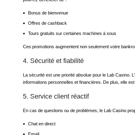
Bonus de bienvenue
Offres de cashback
Tours gratuits sur certaines machines à sous
Ces promotions augmentent non seulement votre bankroll,
4. Sécurité et fiabilité
La sécurité est une priorité absolue pour le Lab Casino. 
informations personnelles et financières. De plus, elle est
5. Service client réactif
En cas de questions ou de problèmes, le Lab Casino propo
Chat en direct
Email