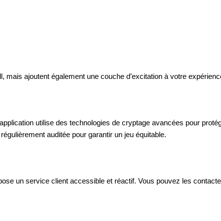
 mais ajoutent également une couche d’excitation à votre expérience
L’application utilise des technologies de cryptage avancées pour proté
 régulièrement auditée pour garantir un jeu équitable.
se un service client accessible et réactif. Vous pouvez les contacter