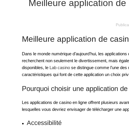
Meilleure application de
Public
Meilleure application de casi
Dans le monde numérique d’aujourd’hui, les applications 
recherchent non seulement le divertissement, mais égale
disponibles, le
Lab casino
se distingue comme l’une des me
caractéristiques qui font de cette application un choix pri
Pourquoi choisir une application de
Les applications de casino en ligne offrent plusieurs avan
lesquelles vous devriez envisager de télécharger une appl
Accessibilité