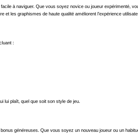
et facile à naviguer. Que vous soyez novice ou joueur expérimenté, vo
re et les graphismes de haute qualité améliorent l’expérience utilisate
luant :
 lui plaît, quel que soit son style de jeu.
 bonus généreuses. Que vous soyez un nouveau joueur ou un habitu