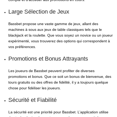
Large Sélection de Jeux
Bassbet propose une vaste gamme de jeux, allant des
machines à sous aux jeux de table classiques tels que le
blackjack et la roulette. Que vous soyez un novice ou un joueur
expérimenté, vous trouverez des options qui correspondent à
vos préférences.
Promotions et Bonus Attrayants
Les joueurs de Bassbet peuvent profiter de diverses
promotions et bonus. Que ce soit un bonus de bienvenue, des
tours gratuits ou des offres de fidélité, il y a toujours quelque
chose pour fidéliser les joueurs.
Sécurité et Fiabilité
La sécurité est une priorité pour Bassbet. L’application utilise