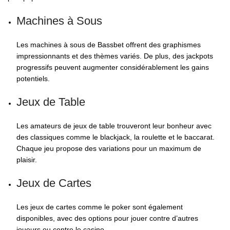
Machines à Sous
Les machines à sous de Bassbet offrent des graphismes
impressionnants et des thèmes variés. De plus, des jackpots
progressifs peuvent augmenter considérablement les gains
potentiels.
Jeux de Table
Les amateurs de jeux de table trouveront leur bonheur avec
des classiques comme le blackjack, la roulette et le baccarat.
Chaque jeu propose des variations pour un maximum de
plaisir.
Jeux de Cartes
Les jeux de cartes comme le poker sont également
disponibles, avec des options pour jouer contre d’autres
joueurs ou contre le casino.