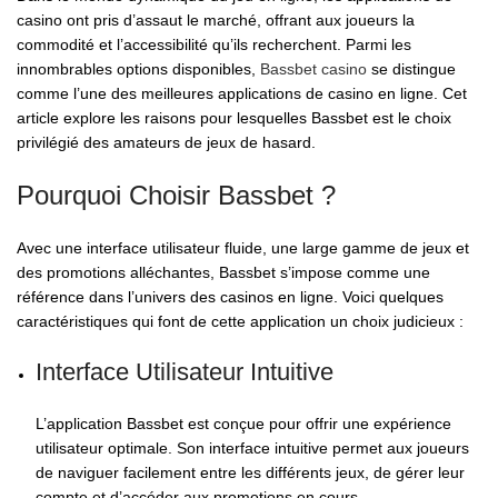
casino ont pris d’assaut le marché, offrant aux joueurs la
commodité et l’accessibilité qu’ils recherchent. Parmi les
innombrables options disponibles,
Bassbet casino
se distingue
comme l’une des meilleures applications de casino en ligne. Cet
article explore les raisons pour lesquelles Bassbet est le choix
privilégié des amateurs de jeux de hasard.
Pourquoi Choisir Bassbet ?
Avec une interface utilisateur fluide, une large gamme de jeux et
des promotions alléchantes, Bassbet s’impose comme une
référence dans l’univers des casinos en ligne. Voici quelques
caractéristiques qui font de cette application un choix judicieux :
Interface Utilisateur Intuitive
L’application Bassbet est conçue pour offrir une expérience
utilisateur optimale. Son interface intuitive permet aux joueurs
de naviguer facilement entre les différents jeux, de gérer leur
compte et d’accéder aux promotions en cours.