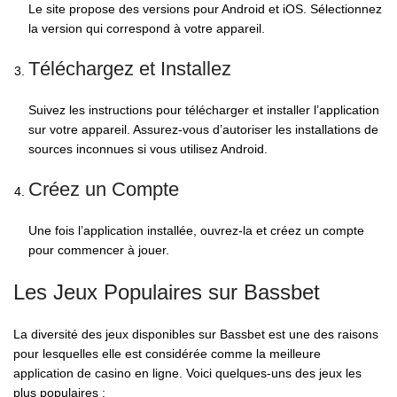
Le site propose des versions pour Android et iOS. Sélectionnez
la version qui correspond à votre appareil.
Téléchargez et Installez
Suivez les instructions pour télécharger et installer l’application
sur votre appareil. Assurez-vous d’autoriser les installations de
sources inconnues si vous utilisez Android.
Créez un Compte
Une fois l’application installée, ouvrez-la et créez un compte
pour commencer à jouer.
Les Jeux Populaires sur Bassbet
La diversité des jeux disponibles sur Bassbet est une des raisons
pour lesquelles elle est considérée comme la meilleure
application de casino en ligne. Voici quelques-uns des jeux les
plus populaires :