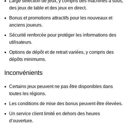
Large sélection de jeux, y compris des machines à sous,
des jeux de table et des jeux en direct.
Bonus et promotions attractifs pour les nouveaux et
anciens joueurs.
Sécurité renforcée pour protéger les informations des
utilisateurs.
Options de dépôt et de retrait variées, y compris des
dépôts minimums.
Inconvénients
Certains jeux peuvent ne pas être disponibles dans
toutes les régions.
Les conditions de mise des bonus peuvent être élevées.
Un service client limité en dehors des heures
d’ouverture.