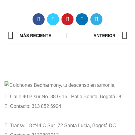
MÁS RECIENTE
ANTERIOR
Calle 40 B sur No. 88 G 16 - Patio Bonito, Bogotá DC
Contacto: 313 852 6904
Transv. 18 #44 C Sur- 72 Santa Lucia, Bogotá DC