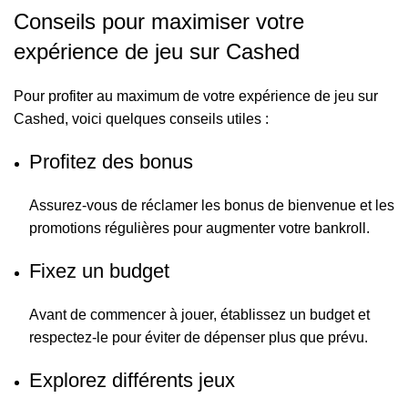
Conseils pour maximiser votre
expérience de jeu sur Cashed
Pour profiter au maximum de votre expérience de jeu sur
Cashed, voici quelques conseils utiles :
Profitez des bonus
Assurez-vous de réclamer les bonus de bienvenue et les
promotions régulières pour augmenter votre bankroll.
Fixez un budget
Avant de commencer à jouer, établissez un budget et
respectez-le pour éviter de dépenser plus que prévu.
Explorez différents jeux