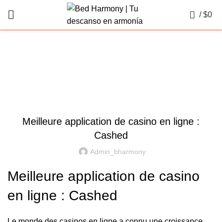
0
/
$
0
Blog
UNCATEGORIZED
Meilleure application de casino en ligne :
Cashed
Admin_bharmony
Meilleure application de casino
en ligne : Cashed
Le monde des casinos en ligne a connu une croissance