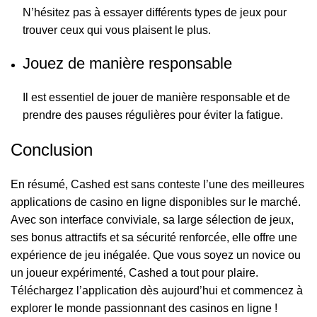
N’hésitez pas à essayer différents types de jeux pour
trouver ceux qui vous plaisent le plus.
Jouez de manière responsable
Il est essentiel de jouer de manière responsable et de
prendre des pauses régulières pour éviter la fatigue.
Conclusion
En résumé, Cashed est sans conteste l’une des meilleures
applications de casino en ligne disponibles sur le marché.
Avec son interface conviviale, sa large sélection de jeux,
ses bonus attractifs et sa sécurité renforcée, elle offre une
expérience de jeu inégalée. Que vous soyez un novice ou
un joueur expérimenté, Cashed a tout pour plaire.
Téléchargez l’application dès aujourd’hui et commencez à
explorer le monde passionnant des casinos en ligne !