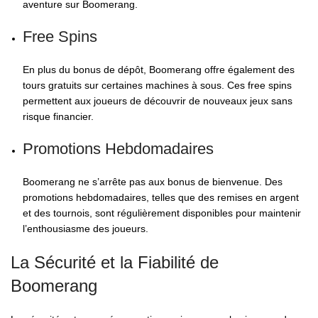
aventure sur Boomerang.
Free Spins
En plus du bonus de dépôt, Boomerang offre également des
tours gratuits sur certaines machines à sous. Ces free spins
permettent aux joueurs de découvrir de nouveaux jeux sans
risque financier.
Promotions Hebdomadaires
Boomerang ne s’arrête pas aux bonus de bienvenue. Des
promotions hebdomadaires, telles que des remises en argent
et des tournois, sont régulièrement disponibles pour maintenir
l’enthousiasme des joueurs.
La Sécurité et la Fiabilité de
Boomerang