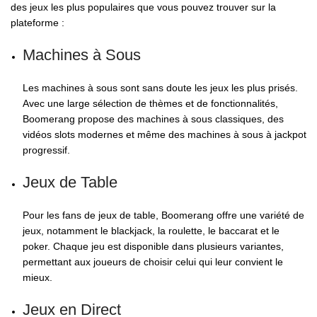
des jeux les plus populaires que vous pouvez trouver sur la
plateforme :
Machines à Sous
Les machines à sous sont sans doute les jeux les plus prisés.
Avec une large sélection de thèmes et de fonctionnalités,
Boomerang propose des machines à sous classiques, des
vidéos slots modernes et même des machines à sous à jackpot
progressif.
Jeux de Table
Pour les fans de jeux de table, Boomerang offre une variété de
jeux, notamment le blackjack, la roulette, le baccarat et le
poker. Chaque jeu est disponible dans plusieurs variantes,
permettant aux joueurs de choisir celui qui leur convient le
mieux.
Jeux en Direct