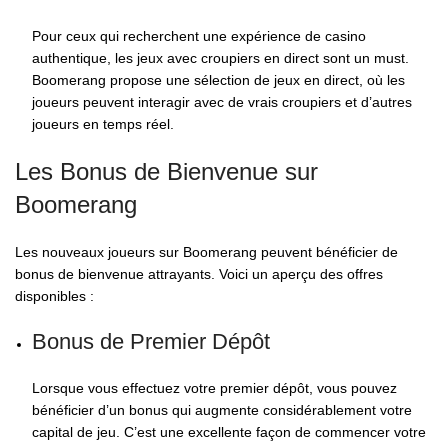
Pour ceux qui recherchent une expérience de casino
authentique, les jeux avec croupiers en direct sont un must.
Boomerang propose une sélection de jeux en direct, où les
joueurs peuvent interagir avec de vrais croupiers et d’autres
joueurs en temps réel.
Les Bonus de Bienvenue sur
Boomerang
Les nouveaux joueurs sur Boomerang peuvent bénéficier de
bonus de bienvenue attrayants. Voici un aperçu des offres
disponibles :
Bonus de Premier Dépôt
Lorsque vous effectuez votre premier dépôt, vous pouvez
bénéficier d’un bonus qui augmente considérablement votre
capital de jeu. C’est une excellente façon de commencer votre