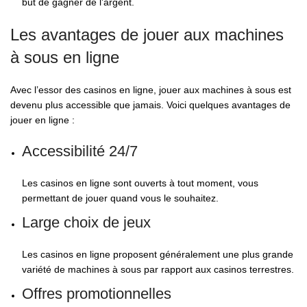
but de gagner de l’argent.
Les avantages de jouer aux machines
à sous en ligne
Avec l’essor des casinos en ligne, jouer aux machines à sous est
devenu plus accessible que jamais. Voici quelques avantages de
jouer en ligne :
Accessibilité 24/7
Les casinos en ligne sont ouverts à tout moment, vous
permettant de jouer quand vous le souhaitez.
Large choix de jeux
Les casinos en ligne proposent généralement une plus grande
variété de machines à sous par rapport aux casinos terrestres.
Offres promotionnelles