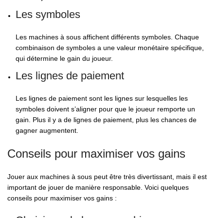
Les symboles
Les machines à sous affichent différents symboles. Chaque
combinaison de symboles a une valeur monétaire spécifique,
qui détermine le gain du joueur.
Les lignes de paiement
Les lignes de paiement sont les lignes sur lesquelles les
symboles doivent s’aligner pour que le joueur remporte un
gain. Plus il y a de lignes de paiement, plus les chances de
gagner augmentent.
Conseils pour maximiser vos gains
Jouer aux machines à sous peut être très divertissant, mais il est
important de jouer de manière responsable. Voici quelques
conseils pour maximiser vos gains :