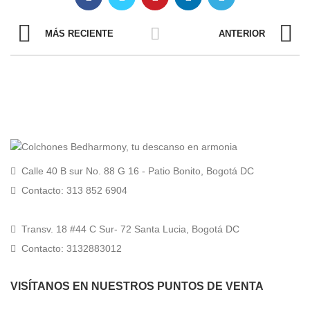
MÁS RECIENTE
ANTERIOR
Calle 40 B sur No. 88 G 16 - Patio Bonito, Bogotá DC
Contacto: 313 852 6904
Transv. 18 #44 C Sur- 72 Santa Lucia, Bogotá DC
Contacto: 3132883012
VISÍTANOS EN NUESTROS PUNTOS DE VENTA