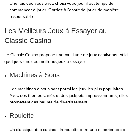
Une fois que vous avez choisi votre jeu, il est temps de
commencer à jouer. Gardez à l’esprit de jouer de manière
responsable.
Les Meilleurs Jeux à Essayer au
Classic Casino
Le Classic Casino propose une multitude de jeux captivants. Voici
quelques-uns des meilleurs jeux à essayer :
Machines à Sous
Les machines à sous sont parmi les jeux les plus populaires.
Avec des thèmes variés et des jackpots impressionnants, elles
promettent des heures de divertissement.
Roulette
Un classique des casinos, la roulette offre une expérience de