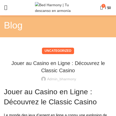
0
/
$
0
Blog
UNCATEGORIZED
Jouer au Casino en Ligne : Découvrez le
Classic Casino
Admin_bharmony
Jouer au Casino en Ligne :
Découvrez le Classic Casino
Le monde des jeux d’argent en ligne a connu une explosion de