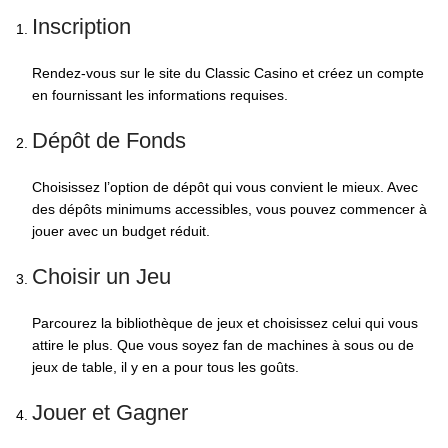
Inscription
Rendez-vous sur le site du Classic Casino et créez un compte
en fournissant les informations requises.
Dépôt de Fonds
Choisissez l’option de dépôt qui vous convient le mieux. Avec
des dépôts minimums accessibles, vous pouvez commencer à
jouer avec un budget réduit.
Choisir un Jeu
Parcourez la bibliothèque de jeux et choisissez celui qui vous
attire le plus. Que vous soyez fan de machines à sous ou de
jeux de table, il y en a pour tous les goûts.
Jouer et Gagner