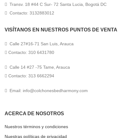
Transv. 18 #44 C Sur- 72 Santa Lucia, Bogotá DC
Contacto: 3132883012
VISÍTANOS EN NUESTROS PUNTOS DE VENTA
Calle 27#16-71 San Luis, Arauca
Contacto: 310 6431780
Calle 14 #27 -75 Tame, Arauca
Contacto: 313 6662294
Email: info@colchonesbedharmony.com
ACERCA DE NOSOTROS
Nuestros términos y condiciones
Nuestras políticas de privacidad