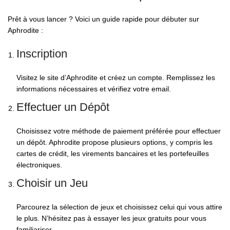
Prêt à vous lancer ? Voici un guide rapide pour débuter sur
Aphrodite :
Inscription
Visitez le site d’Aphrodite et créez un compte. Remplissez les
informations nécessaires et vérifiez votre email.
Effectuer un Dépôt
Choisissez votre méthode de paiement préférée pour effectuer
un dépôt. Aphrodite propose plusieurs options, y compris les
cartes de crédit, les virements bancaires et les portefeuilles
électroniques.
Choisir un Jeu
Parcourez la sélection de jeux et choisissez celui qui vous attire
le plus. N’hésitez pas à essayer les jeux gratuits pour vous
familiariser.