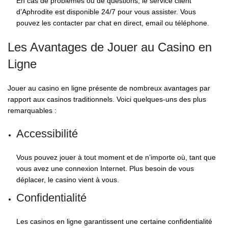
En cas de problèmes ou de questions, le service client
d’Aphrodite est disponible 24/7 pour vous assister. Vous
pouvez les contacter par chat en direct, email ou téléphone.
Les Avantages de Jouer au Casino en
Ligne
Jouer au casino en ligne présente de nombreux avantages par
rapport aux casinos traditionnels. Voici quelques-uns des plus
remarquables :
Accessibilité
Vous pouvez jouer à tout moment et de n’importe où, tant que
vous avez une connexion Internet. Plus besoin de vous
déplacer, le casino vient à vous.
Confidentialité
Les casinos en ligne garantissent une certaine confidentialité