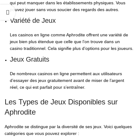
qui peut manquer dans les établissements physiques. Vous
pouvez jouer sans vous soucier des regards des autres.
Variété de Jeux
Les casinos en ligne comme Aphrodite offrent une variété de
jeux bien plus étendue que celle que l’on trouve dans un
casino traditionnel. Cela signifie plus d’options pour les joueurs.
Jeux Gratuits
De nombreux casinos en ligne permettent aux utilisateurs
d’essayer des jeux gratuitement avant de miser de l’argent
réel, ce qui est parfait pour s’entraîner.
Les Types de Jeux Disponibles sur
Aphrodite
Aphrodite se distingue par la diversité de ses jeux. Voici quelques
catégories que vous pouvez explorer :