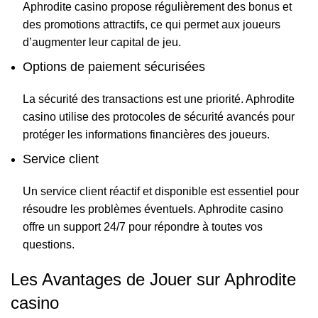
Aphrodite casino propose régulièrement des bonus et
des promotions attractifs, ce qui permet aux joueurs
d’augmenter leur capital de jeu.
Options de paiement sécurisées
La sécurité des transactions est une priorité. Aphrodite
casino utilise des protocoles de sécurité avancés pour
protéger les informations financières des joueurs.
Service client
Un service client réactif et disponible est essentiel pour
résoudre les problèmes éventuels. Aphrodite casino
offre un support 24/7 pour répondre à toutes vos
questions.
Les Avantages de Jouer sur Aphrodite
casino