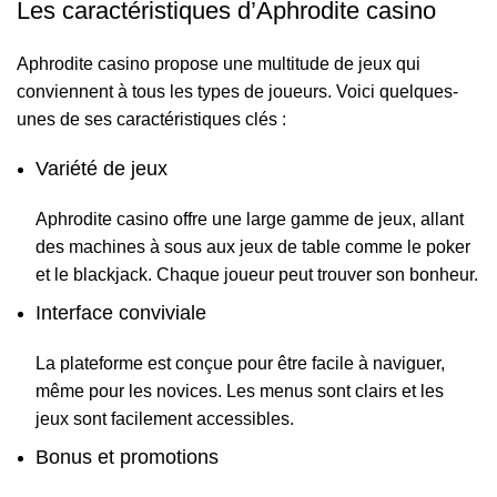
Les caractéristiques d’Aphrodite casino
Aphrodite casino propose une multitude de jeux qui
conviennent à tous les types de joueurs. Voici quelques-
unes de ses caractéristiques clés :
Variété de jeux
Aphrodite casino offre une large gamme de jeux, allant
des machines à sous aux jeux de table comme le poker
et le blackjack. Chaque joueur peut trouver son bonheur.
Interface conviviale
La plateforme est conçue pour être facile à naviguer,
même pour les novices. Les menus sont clairs et les
jeux sont facilement accessibles.
Bonus et promotions