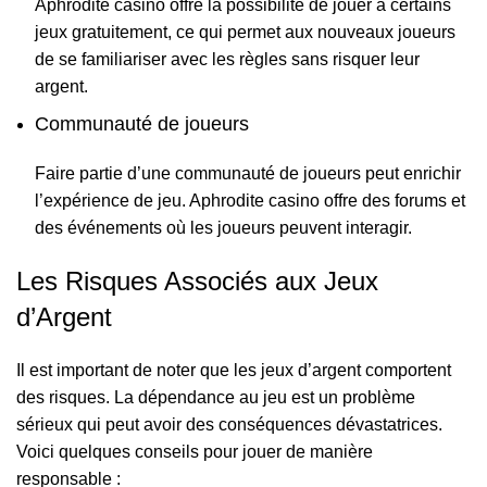
Aphrodite casino offre la possibilité de jouer à certains
jeux gratuitement, ce qui permet aux nouveaux joueurs
de se familiariser avec les règles sans risquer leur
argent.
Communauté de joueurs
Faire partie d’une communauté de joueurs peut enrichir
l’expérience de jeu. Aphrodite casino offre des forums et
des événements où les joueurs peuvent interagir.
Les Risques Associés aux Jeux
d’Argent
Il est important de noter que les jeux d’argent comportent
des risques. La dépendance au jeu est un problème
sérieux qui peut avoir des conséquences dévastatrices.
Voici quelques conseils pour jouer de manière
responsable :