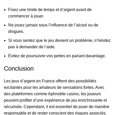
Fixez une limite de temps et d’argent avant de
commencer à jouer.
Ne jouez jamais sous l’influence de l’alcool ou de
drogues.
Si vous sentez que le jeu devient un problème, n’hésitez
pas à demander de l’aide.
Évitez de poursuivre vos pertes en pariant davantage.
Conclusion
Les jeux d’argent en France offrent des possibilités
excitantes pour les amateurs de sensations fortes. Avec
des plateformes comme
Aphrodite casino
, les joueurs
peuvent profiter d’une expérience de jeu enrichissante et
sécurisée. Cependant, il est essentiel de jouer de manière
responsable et de rester conscient des risques associés.