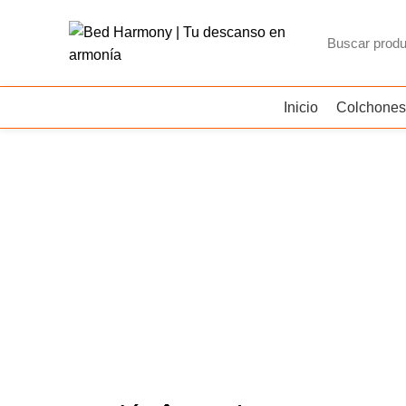
Inicio
Colchones
Blog