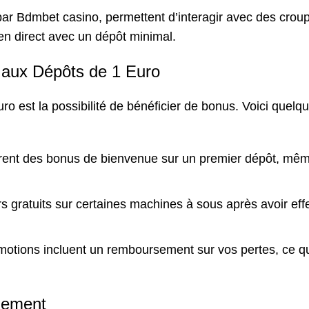
par
Bdmbet casino
, permettent d’interagir avec des crou
en direct avec un dépôt minimal.
 aux Dépôts de 1 Euro
ro est la possibilité de bénéficier de bonus. Voici quelq
rent des bonus de bienvenue sur un premier dépôt, même
s gratuits sur certaines machines à sous après avoir eff
otions incluent un remboursement sur vos pertes, ce qu
aiement