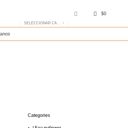
0
$
0
SELECCIONAR CATEGORÍA
tanos
Tel: 313 2883012
Categories
! Без рубрики