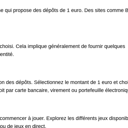
ne qui propose des dépôts de 1 euro. Des sites comme
 choisi. Cela implique généralement de fournir quelques
entité.
on des dépôts. Sélectionnez le montant de 1 euro et cho
t par carte bancaire, virement ou portefeuille électroniq
ommencer à jouer. Explorez les différents jeux disponibl
ou de jeux en direct.