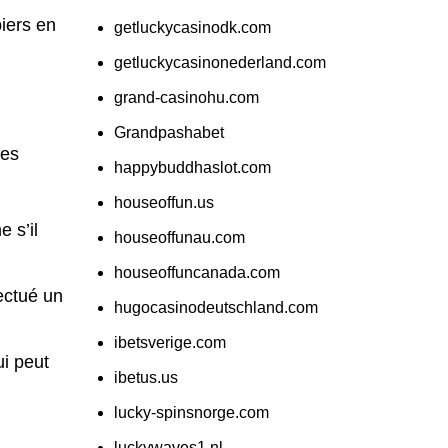
piers en
getluckycasinodk.com
getluckycasinonederland.com
grand-casinohu.com
Grandpashabet
ues
happybuddhaslot.com
houseoffun.us
 s’il
houseoffunau.com
houseoffuncanada.com
ectué un
hugocasinodeutschland.com
ibetsverige.com
i peut
ibetus.us
lucky-spinsnorge.com
luckywaves1.nl