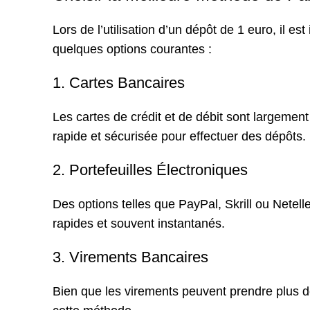
Lors de l’utilisation d’un dépôt de 1 euro, il e
quelques options courantes :
1. Cartes Bancaires
Les cartes de crédit et de débit sont largemen
rapide et sécurisée pour effectuer des dépôts.
2. Portefeuilles Électroniques
Des options telles que PayPal, Skrill ou Netel
rapides et souvent instantanés.
3. Virements Bancaires
Bien que les virements peuvent prendre plus de