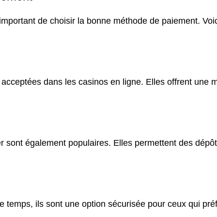
st important de choisir la bonne méthode de paiement. Voi
t acceptées dans les casinos en ligne. Elles offrent une
ler sont également populaires. Elles permettent des dépô
 temps, ils sont une option sécurisée pour ceux qui pré