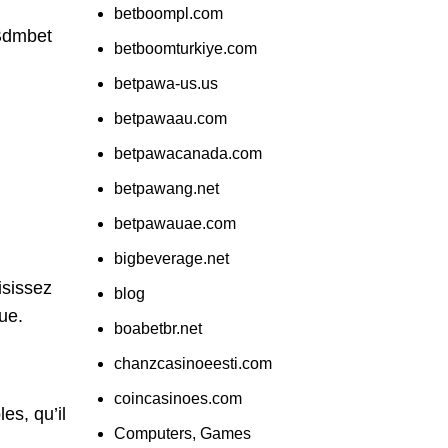
betboompl.com
Bdmbet
betboomturkiye.com
betpawa-us.us
betpawaau.com
betpawacanada.com
betpawang.net
betpawauae.com
bigbeverage.net
isissez
blog
ue.
boabetbr.net
chanzcasinoeesti.com
coincasinoes.com
es, qu’il
Computers, Games