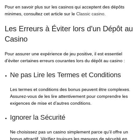
Pour en savoir plus sur les casinos qui acceptent des dépôts
minimes, consultez cet article sur le
Classic casino
.
Les Erreurs à Éviter lors d’un Dépôt au
Casino
Pour assurer une expérience de jeu positive, il est essentiel
d’éviter certaines erreurs courantes lors du dépôt au casino :
Ne pas Lire les Termes et Conditions
Les termes et conditions des bonus peuvent être complexes.
Assurez-vous de les lire attentivement pour comprendre les
exigences de mise et d’autres conditions.
Ignorer la Sécurité
Ne choisissez pas un casino simplement parce qu’il offre un
bonus attractif. Vérifiez toujours les mesures de sécurité en