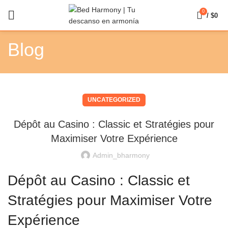
0
/
$
0
Blog
UNCATEGORIZED
Dépôt au Casino : Classic et Stratégies pour
Maximiser Votre Expérience
Admin_bharmony
Dépôt au Casino : Classic et
Stratégies pour Maximiser Votre
Expérience