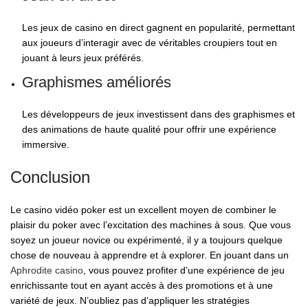
Les jeux de casino en direct gagnent en popularité, permettant
aux joueurs d’interagir avec de véritables croupiers tout en
jouant à leurs jeux préférés.
Graphismes améliorés
Les développeurs de jeux investissent dans des graphismes et
des animations de haute qualité pour offrir une expérience
immersive.
Conclusion
Le casino vidéo poker est un excellent moyen de combiner le
plaisir du poker avec l’excitation des machines à sous. Que vous
soyez un joueur novice ou expérimenté, il y a toujours quelque
chose de nouveau à apprendre et à explorer. En jouant dans un
Aphrodite casino
, vous pouvez profiter d’une expérience de jeu
enrichissante tout en ayant accès à des promotions et à une
variété de jeux. N’oubliez pas d’appliquer les stratégies