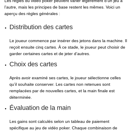
Les règles du vidéo poker peuvent varier légèrement d’un jeu à
l’autre, mais les principes de base restent les mêmes. Voici un
aperçu des règles générales :
Distribution des cartes
Le joueur commence par insérer des jetons dans la machine. Il
reçoit ensuite cinq cartes. À ce stade, le joueur peut choisir de
garder certaines cartes et de jeter d’autres.
Choix des cartes
Après avoir examiné ses cartes, le joueur sélectionne celles
qu’il souhaite conserver. Les cartes non retenues sont
remplacées par de nouvelles cartes, et la main finale est
déterminée.
Évaluation de la main
Les gains sont calculés selon un tableau de paiement
spécifique au jeu de vidéo poker. Chaque combinaison de