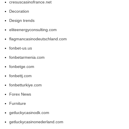
cresuscasinofrance.net
Decoration
Design trends
eliteenergyconsulting.com
flagmancasinodeutschland.com
fonbet-us.us
fonbetarmenia.com
fonbetge.com
fonbettj.com
fonbetturkiye.com
Forex News
Furniture
getluckycasinodk.com
getluckycasinonederland.com