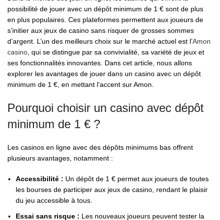
possibilité de jouer avec un dépôt minimum de 1 € sont de plus
en plus populaires. Ces plateformes permettent aux joueurs de
s’initier aux jeux de casino sans risquer de grosses sommes
d’argent. L’un des meilleurs choix sur le marché actuel est l’
Amon
casino
, qui se distingue par sa convivialité, sa variété de jeux et
ses fonctionnalités innovantes. Dans cet article, nous allons
explorer les avantages de jouer dans un casino avec un dépôt
minimum de 1 €, en mettant l’accent sur Amon.
Pourquoi choisir un casino avec dépôt
minimum de 1 € ?
Les casinos en ligne avec des dépôts minimums bas offrent
plusieurs avantages, notamment :
Accessibilité :
Un dépôt de 1 € permet aux joueurs de toutes
les bourses de participer aux jeux de casino, rendant le plaisir
du jeu accessible à tous.
Essai sans risque :
Les nouveaux joueurs peuvent tester la