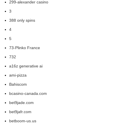
299-alexander casino
3
388 only spins
4
5
73-Plinko France
732
a16z generative ai
ami-pizza
Bahiscom
bcasino-canada.com
bet9jade.com
bet9jafr.com
betboom-us.us