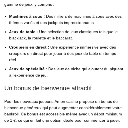
gamme de jeux, y compris :
Machines à sous :
Des milliers de machines à sous avec des
thèmes variés et des jackpots impressionnants.
Jeux de table :
Une sélection de jeux classiques tels que le
blackjack, la roulette et le baccarat.
Croupiers en direct :
Une expérience immersive avec des
croupiers en direct pour jouer à des jeux de table en temps
réel.
Jeux de spécialité :
Des jeux de niche qui ajoutent du piquant
à l’expérience de jeu.
Un bonus de bienvenue attractif
Pour les nouveaux joueurs, Amon casino propose un bonus de
bienvenue généreux qui peut augmenter considérablement votre
bankroll. Ce bonus est accessible même avec un dépôt minimum
de 1 €, ce qui en fait une option idéale pour commencer à jouer.