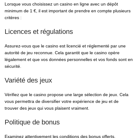
Lorsque vous choisissez un casino en ligne avec un dépôt
minimum de 1 €, il est important de prendre en compte plusieurs
critères :
Licences et régulations
Assurez-vous que le casino est licencié et réglementé par une
autorité de jeu reconnue. Cela garantit que le casino opère
légalement et que vos données personnelles et vos fonds sont en
sécurité.
Variété des jeux
Vérifiez que le casino propose une large sélection de jeux. Cela
vous permettra de diversifier votre expérience de jeu et de
trouver des jeux qui vous plaisent vraiment.
Politique de bonus
Examinez attentivement les conditions des bonus offerts,