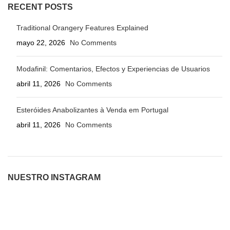
RECENT POSTS
Traditional Orangery Features Explained
mayo 22, 2026
No Comments
Modafinil: Comentarios, Efectos y Experiencias de Usuarios
abril 11, 2026
No Comments
Esteróides Anabolizantes à Venda em Portugal
abril 11, 2026
No Comments
NUESTRO INSTAGRAM