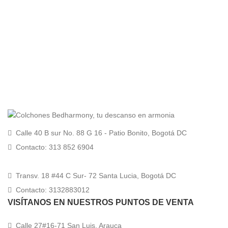
Calle 40 B sur No. 88 G 16 - Patio Bonito, Bogotá DC
Contacto: 313 852 6904
Transv. 18 #44 C Sur- 72 Santa Lucia, Bogotá DC
Contacto: 3132883012
VISÍTANOS EN NUESTROS PUNTOS DE VENTA
Calle 27#16-71 San Luis, Arauca