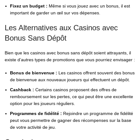
Fixez un budget :
Même si vous jouez avec un bonus, il est
important de garder un œil sur vos dépenses.
Les Alternatives aux Casinos avec
Bonus Sans Dépôt
Bien que les casinos avec bonus sans dépôt soient attrayants, il
existe d’autres types de promotions que vous pourriez envisager :
Bonus de bienvenue :
Les casinos offrent souvent des bonus
de bienvenue aux nouveaux joueurs qui effectuent un dépôt.
Cashback :
Certains casinos proposent des offres de
remboursement sur les pertes, ce qui peut être une excellente
option pour les joueurs réguliers.
Programmes de fidélité :
Rejoindre un programme de fidélité
peut vous permettre de gagner des récompenses sur la base
de votre activité de jeu.