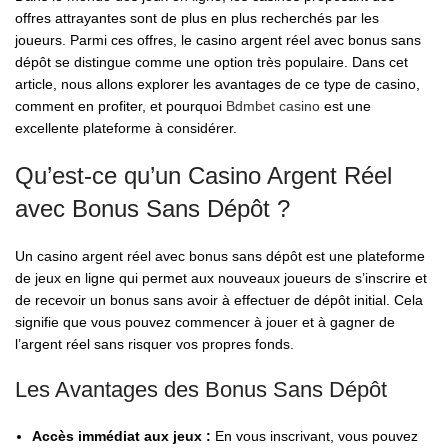
offres attrayantes sont de plus en plus recherchés par les
joueurs. Parmi ces offres, le casino argent réel avec bonus sans
dépôt se distingue comme une option très populaire. Dans cet
article, nous allons explorer les avantages de ce type de casino,
comment en profiter, et pourquoi
Bdmbet casino
est une
excellente plateforme à considérer.
Qu’est-ce qu’un Casino Argent Réel
avec Bonus Sans Dépôt ?
Un casino argent réel avec bonus sans dépôt est une plateforme
de jeux en ligne qui permet aux nouveaux joueurs de s’inscrire et
de recevoir un bonus sans avoir à effectuer de dépôt initial. Cela
signifie que vous pouvez commencer à jouer et à gagner de
l’argent réel sans risquer vos propres fonds.
Les Avantages des Bonus Sans Dépôt
Accès immédiat aux jeux :
En vous inscrivant, vous pouvez