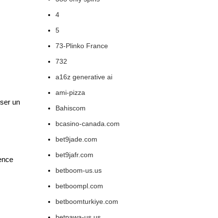
4
5
73-Plinko France
732
a16z generative ai
ami-pizza
rser un
Bahiscom
bcasino-canada.com
bet9jade.com
bet9jafr.com
ience
betboom-us.us
betboompl.com
betboomturkiye.com
betpawa-us.us