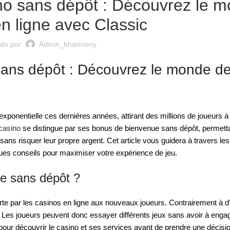
no sans dépôt : Découvrez le 
n ligne avec Classic
ado por
Admin_bharmony
ans dépôt : Découvrez le monde d
ponentielle ces dernières années, attirant des millions de joueurs à 
casino
se distingue par ses bonus de bienvenue sans dépôt, permett
ans risquer leur propre argent. Cet article vous guidera à travers les
ues conseils pour maximiser votre expérience de jeu.
e sans dépôt ?
rte par les casinos en ligne aux nouveaux joueurs. Contrairement à d
. Les joueurs peuvent donc essayer différents jeux sans avoir à engag
 pour découvrir le casino et ses services avant de prendre une décisi