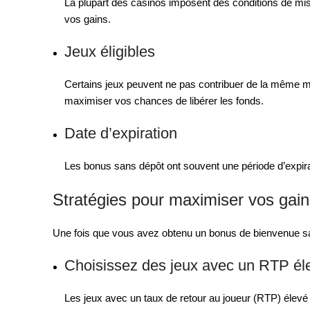
La plupart des casinos imposent des conditions de mise
vos gains.
Jeux éligibles
Certains jeux peuvent ne pas contribuer de la même man
maximiser vos chances de libérer les fonds.
Date d’expiration
Les bonus sans dépôt ont souvent une période d’expirat
Stratégies pour maximiser vos gai
Une fois que vous avez obtenu un bonus de bienvenue sa
Choisissez des jeux avec un RTP él
Les jeux avec un taux de retour au joueur (RTP) éle