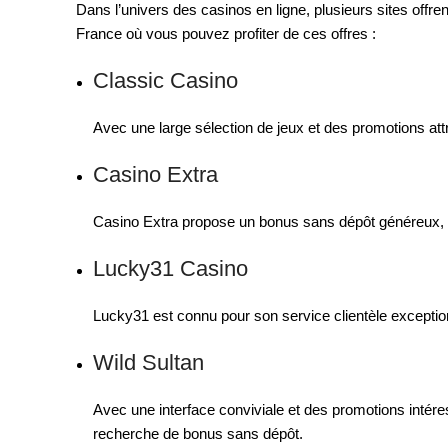
Dans l’univers des casinos en ligne, plusieurs sites offr
France où vous pouvez profiter de ces offres :
Classic Casino
Avec une large sélection de jeux et des promotions att
Casino Extra
Casino Extra propose un bonus sans dépôt généreux, p
Lucky31 Casino
Lucky31 est connu pour son service clientèle exception
Wild Sultan
Avec une interface conviviale et des promotions intéres
recherche de bonus sans dépôt.