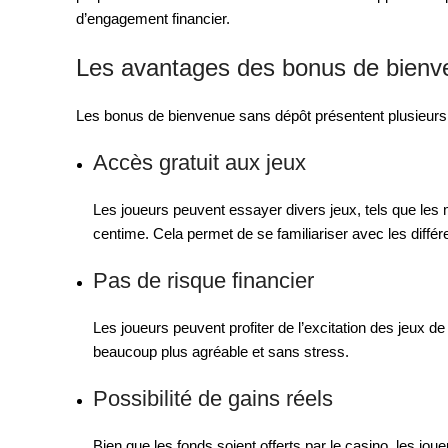
d’engagement financier.
Les avantages des bonus de bienv
Les bonus de bienvenue sans dépôt présentent plusieurs a
Accès gratuit aux jeux
Les joueurs peuvent essayer divers jeux, tels que les 
centime. Cela permet de se familiariser avec les diffé
Pas de risque financier
Les joueurs peuvent profiter de l’excitation des jeux d
beaucoup plus agréable et sans stress.
Possibilité de gains réels
Bien que les fonds soient offerts par le casino, les jo