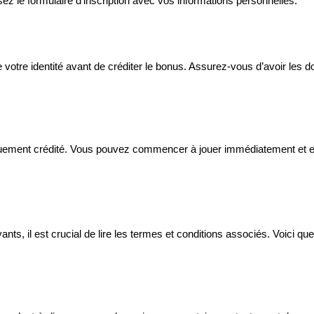
ez le formulaire d’inscription avec vos informations personnelles.
 votre identité avant de créditer le bonus. Assurez-vous d’avoir les
iquement crédité. Vous pouvez commencer à jouer immédiatement et e
ts, il est crucial de lire les termes et conditions associés. Voici qu